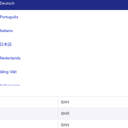
Deutsch
ROS
Português
ATG
Italiano
ARG
日本語
ARM
ARU
Nederlands
AUS
tiếng Việt
AUT
Indonesian
AZE
한국어
BAH
हिंदी
BHR
BAN