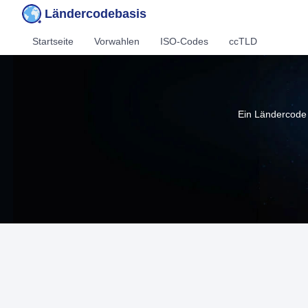
Ländercodebasis
Startseite
Vorwahlen
ISO-Codes
ccTLD
Ein Ländercode 