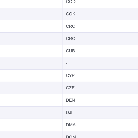
COD
COK
CRC
CRO
CUB
-
CYP
CZE
DEN
DJI
DMA
DOM