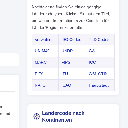
Nachfolgend finden Sie einige gängige
Ländercodetypen. Klicken Sie auf den Titel,
um weitere Informationen zur Codeliste für
Länder/Regionen zu erhalten.
Vorwahlen
ISO Codes
TLD Codes
UN M49
UNDP
GAUL
MARC
FIPS
IOC
FIFA
ITU
GS1 GTIN
NATO
ICAO
Hauptstadt
en
Ländercode nach
er und
Kontinenten