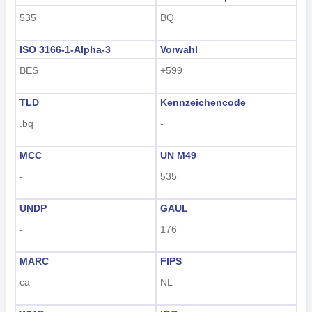
535
BQ
tiếng Việt
Indonesian
ISO 3166-1-Alpha-3
Vorwahl
BES
+599
한국어
हिंदी
TLD
Kennzeichencode
.bq
-
MCC
UN M49
-
535
UNDP
GAUL
-
176
MARC
FIPS
ca
NL