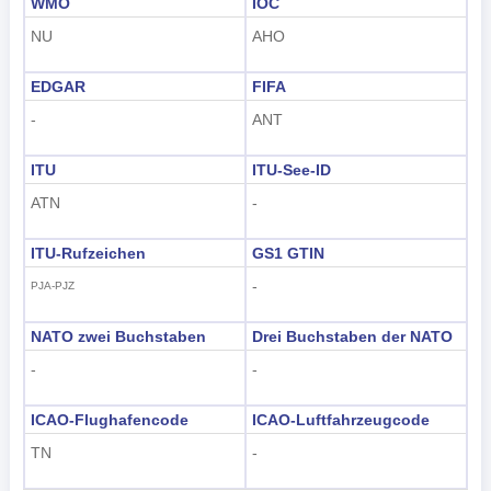
WMO
IOC
NU
AHO
EDGAR
FIFA
-
ANT
ITU
ITU-See-ID
ATN
-
ITU-Rufzeichen
GS1 GTIN
-
PJA-PJZ
NATO zwei Buchstaben
Drei Buchstaben der NATO
-
-
ICAO-Flughafencode
ICAO-Luftfahrzeugcode
TN
-