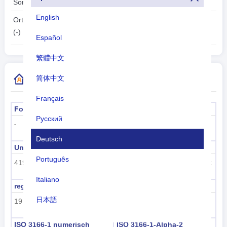
Sommerzeit:
2026-08-07
English
Ortszeit:
04:57:25
(-)
Español
繁體中文
Weitere Informationen zum Ländercode
简体中文
Français
Formeller Name
Hauptstadt
Русский
-
-
Deutsch
Unterregionscode
Name der Unterregion
Português
419
Lateinamerika und die Karibik
Italiano
regioncode
Regionsname
日本語
19
Amerika
Nederlands
ISO 3166-1 numerisch
ISO 3166-1-Alpha-2