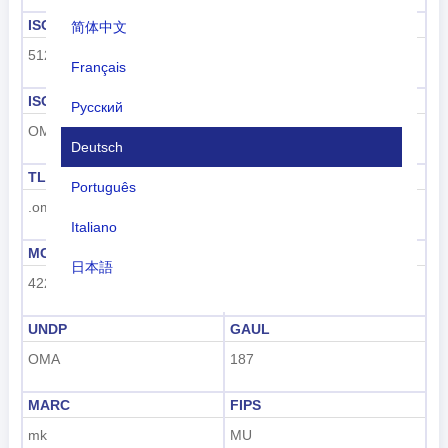
ISO 3166-1 numerisch
ISO 3166-1-Alpha-2
简体中文
512
OM
Français
ISO 3166-1-Alpha-3
Vorwahl
Русский
OMN
+968
Deutsch
TLD
Kennzeichencode
Português
.om
OM
Italiano
MCC
UN M49
日本語
422
512
Nederlands
UNDP
GAUL
tiếng Việt
OMA
187
Indonesian
MARC
FIPS
한국어
mk
MU