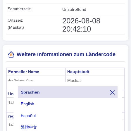
Sommerzeit:
Unzutreffend
2026-08-08
Ortszeit:
20:42:10
(Maskat)
Weitere Informationen zum Ländercode
Formeller Name
Hauptstadt
Maskat
das Sultanat Oman
Sprachen
Unterregionscode
Name der Unterregion
145
West-Asien
English
Español
regioncode
Regionsname
142
Asien
繁體中文