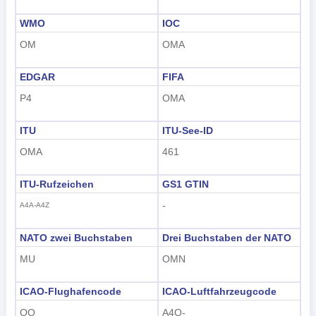
हिंदी
WMO
IOC
OM
OMA
EDGAR
FIFA
P4
OMA
ITU
ITU-See-ID
OMA
461
ITU-Rufzeichen
GS1 GTIN
-
A4A-A4Z
NATO zwei Buchstaben
Drei Buchstaben der NATO
MU
OMN
ICAO-Flughafencode
ICAO-Luftfahrzeugcode
OO
A4O-