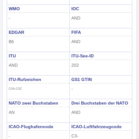
WMO
IOC
-
AND
EDGAR
FIFA
B6
AND
ITU
ITU-See-ID
AND
202
ITU-Rufzeichen
GS1 GTIN
-
C3A-C3Z
NATO zwei Buchstaben
Drei Buchstaben der NATO
AN
AND
ICAO-Flughafencode
ICAO-Luftfahrzeugcode
-
C3-