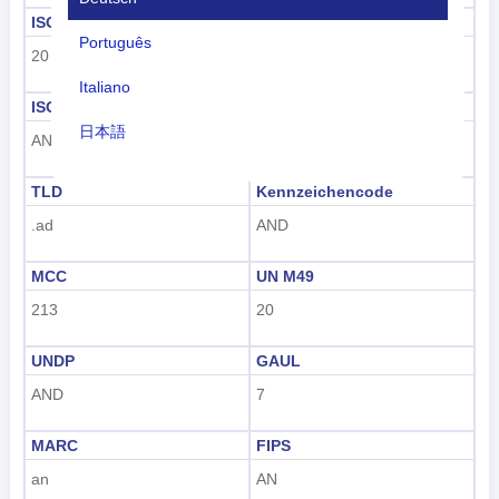
ISO 3166-1 numerisch
ISO 3166-1-Alpha-2
Português
20
AD
Italiano
ISO 3166-1-Alpha-3
Vorwahl
日本語
AND
+376
Nederlands
TLD
Kennzeichencode
tiếng Việt
.ad
AND
Indonesian
MCC
UN M49
한국어
213
20
हिंदी
UNDP
GAUL
AND
7
MARC
FIPS
an
AN