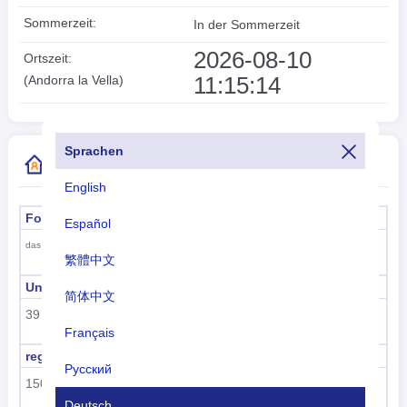
Sommerzeit:
In der Sommerzeit
2026-08-10
Ortszeit:
11:15:14
(Andorra la Vella)
Sprachen
Weitere Informationen zum Ländercode
English
Formeller Name
Hauptstadt
Español
Andorra la Vella
das Fürstentum Andorra
繁體中文
Unterregionscode
Name der Unterregion
简体中文
39
Südeuropa
Français
regioncode
Regionsname
Русский
150
Europa
Deutsch