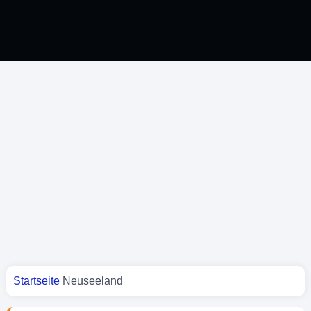
Sie sind hier
Startseite
Neuseeland