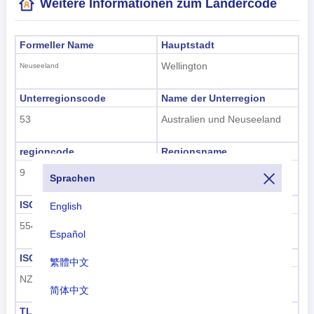
Weitere Informationen zum Ländercode
Formeller Name
Hauptstadt
Wellington
Neuseeland
Unterregionscode
Name der Unterregion
53
Australien und Neuseeland
regioncode
Regionsname
9
Ozeanien
Sprachen
ISO 3166-1 numerisch
ISO 3166-1-Alpha-2
English
554
NZ
Español
ISO 3166-1-Alpha-3
Vorwahl
繁體中文
NZL
+64
简体中文
TLD
Kennzeichencode