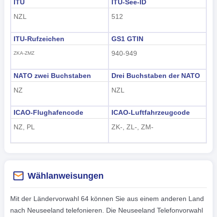
ITU
ITU-See-ID
NZL
512
ITU-Rufzeichen
GS1 GTIN
940-949
ZKA-ZMZ
NATO zwei Buchstaben
Drei Buchstaben der NATO
NZ
NZL
ICAO-Flughafencode
ICAO-Luftfahrzeugcode
NZ, PL
ZK-, ZL-, ZM-
Wählanweisungen
Mit der Ländervorwahl 64 können Sie aus einem anderen Land
nach Neuseeland telefonieren. Die Neuseeland Telefonvorwahl