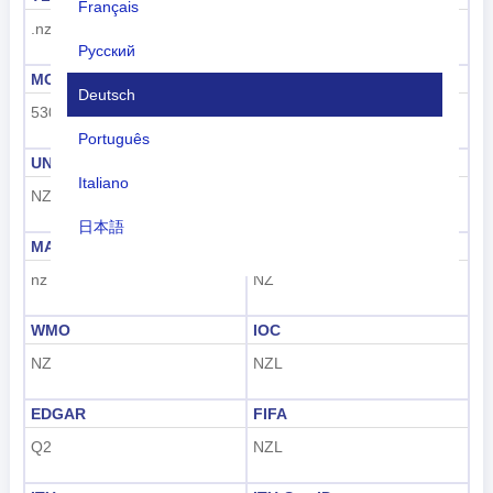
Français
.nz
NZ
Русский
MCC
UN M49
Deutsch
530
554
Português
UNDP
GAUL
Italiano
NZE
179
日本語
MARC
FIPS
Nederlands
nz
NZ
tiếng Việt
WMO
IOC
Indonesian
NZ
NZL
한국어
EDGAR
FIFA
Q2
NZL
हिंदी