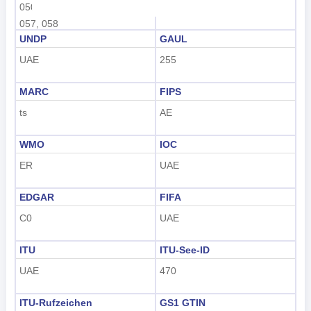
050, 051, 052, 053, 054, 056,
784
Nederlands
057, 058
UNDP
GAUL
tiếng Việt
UAE
255
Indonesian
MARC
FIPS
한국어
ts
AE
हिंदी
WMO
IOC
ER
UAE
EDGAR
FIFA
C0
UAE
ITU
ITU-See-ID
UAE
470
ITU-Rufzeichen
GS1 GTIN