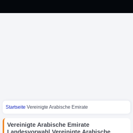
Sie sind hier
Startseite
Vereinigte Arabische Emirate
Vereinigte Arabische Emirate
Landesvorwahl,Vereinigte Arabische