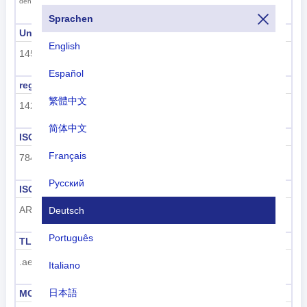
Abu Dhabi
den Vereinigten Arabischen Emiraten
Sprachen
Unterregionscode
Name der Unterregion
English
145
West-Asien
Español
regioncode
Regionsname
繁體中文
142
Asien
简体中文
ISO 3166-1 numerisch
ISO 3166-1-Alpha-2
Français
784
AE
Русский
ISO 3166-1-Alpha-3
Vorwahl
ARE
+971
Deutsch
Português
TLD
Kennzeichencode
.ae
UAE
Italiano
日本語
MCC
UN M49