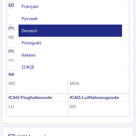
EDGAR
FIFA
Français
-
MDA
Русский
ITU
ITU-See-ID
Deutsch
MDA
214
Português
ITU-Rufzeichen
GS1 GTIN
Italiano
484
ERA-ERZ
日本語
NATO zwei Buchstaben
Drei Buchstaben der NATO
Nederlands
MD
MDA
tiếng Việt
ICAO-Flughafencode
ICAO-Luftfahrzeugcode
Indonesian
LU
ER-
한국어
हिंदी