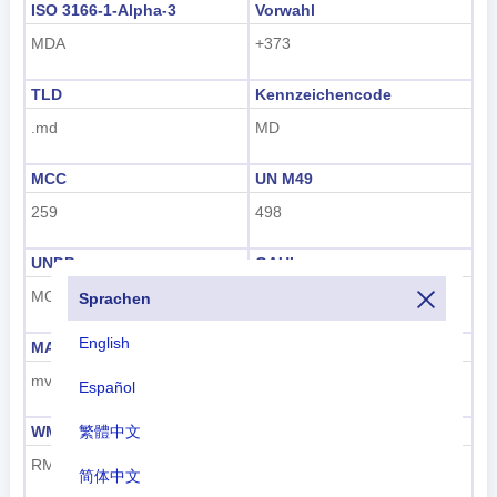
ISO 3166-1-Alpha-3
Vorwahl
MDA
+373
TLD
Kennzeichencode
.md
MD
MCC
UN M49
259
498
UNDP
GAUL
MOL
165
Sprachen
English
MARC
FIPS
mv
MD
Español
繁體中文
WMO
IOC
RM
MDA
简体中文