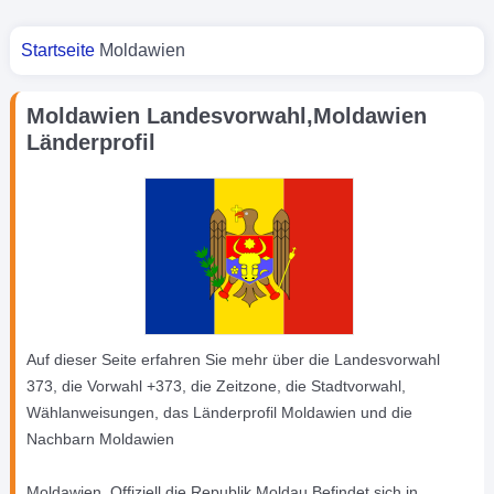
Sie sind hier
Startseite
Moldawien
Moldawien Landesvorwahl,Moldawien
Länderprofil
Auf dieser Seite erfahren Sie mehr über die Landesvorwahl
373, die Vorwahl +373, die Zeitzone, die Stadtvorwahl,
Wählanweisungen, das Länderprofil Moldawien und die
Nachbarn Moldawien
Moldawien, Offiziell die Republik Moldau Befindet sich in