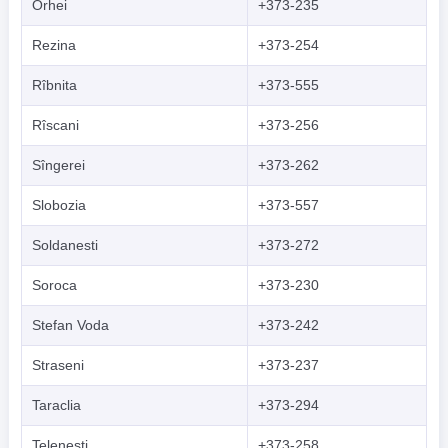
Orhei
+373-235
Rezina
+373-254
Rîbnita
+373-555
Rîscani
+373-256
Sîngerei
+373-262
Slobozia
+373-557
Soldanesti
+373-272
Soroca
+373-230
Stefan Voda
+373-242
Straseni
+373-237
Taraclia
+373-294
Telenesti
+373-258