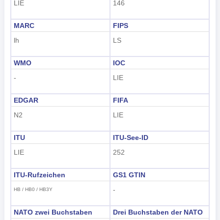
LIE
146
MARC
FIPS
lh
LS
WMO
IOC
-
LIE
EDGAR
FIFA
N2
LIE
ITU
ITU-See-ID
LIE
252
ITU-Rufzeichen
GS1 GTIN
-
HB / HB0 / HB3Y
NATO zwei Buchstaben
Drei Buchstaben der NATO