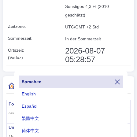
Sonstiges 4,3 % (2010
geschätzt)
Zeitzone:
UTC/GMT +2 Std
Sommerzeit:
In der Sommerzeit
2026-08-07
Ortszeit:
05:28:57
(Vaduz)
Sprachen
Weitere Informationen zum Ländercode
English
Formeller Name
Hauptstadt
Español
Vaduz
das Fürstentum Liechtenstein
繁體中文
Unterregionscode
Name der Unterregion
简体中文
155
Westeuropa