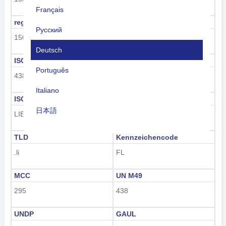
Français
regioncode
Regionsname
Русский
150
Europa
Deutsch
ISO 3166-1 numerisch
ISO 3166-1-Alpha-2
Português
438
LI
Italiano
ISO 3166-1-Alpha-3
Vorwahl
日本語
LIE
+423
Nederlands
TLD
Kennzeichencode
tiếng Việt
.li
FL
Indonesian
MCC
UN M49
295
438
한국어
हिंदी
UNDP
GAUL