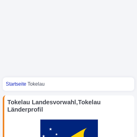
Sie sind hier
Startseite
Tokelau
Tokelau Landesvorwahl,Tokelau
Länderprofil