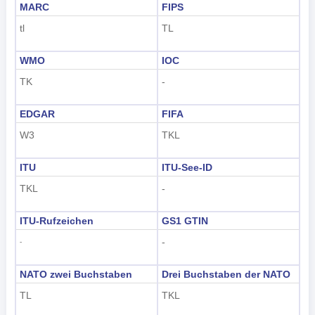
MARC
FIPS
tl
TL
WMO
IOC
TK
-
EDGAR
FIFA
W3
TKL
ITU
ITU-See-ID
TKL
-
ITU-Rufzeichen
GS1 GTIN
-
-
NATO zwei Buchstaben
Drei Buchstaben der NATO
TL
TKL