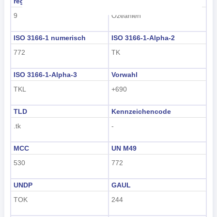
regioncode
Regionsname
Nederlands
9
Ozeanien
tiếng Việt
ISO 3166-1 numerisch
ISO 3166-1-Alpha-2
Indonesian
772
TK
한국어
ISO 3166-1-Alpha-3
Vorwahl
TKL
+690
हिंदी
TLD
Kennzeichencode
.tk
-
MCC
UN M49
530
772
UNDP
GAUL
TOK
244