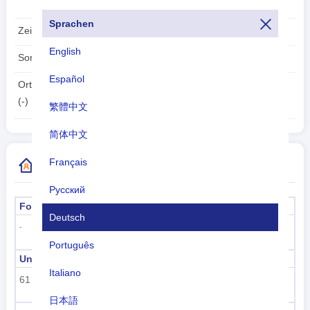
nicht näher bezeichnet 0,6 %
Sprachen
Zeitzone:
UTC/GMT +13 Std
English
Sommerzeit:
Unzutreffend
Español
2026-08-09
Ortszeit:
04:17:32
(-)
繁體中文
简体中文
Français
Weitere Informationen zum Ländercode
Русский
Formeller Name
Hauptstadt
Deutsch
-
-
Português
Unterregionscode
Name der Unterregion
Italiano
61
Polynesien
日本語