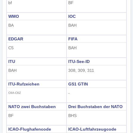
bf
BF
WMO
IOC
BA
BAH
EDGAR
FIFA
C5
BAH
ITU
ITU-See-ID
BAH
308, 309, 311
ITU-Rufzeichen
GS1 GTIN
-
C6A-C6Z
NATO zwei Buchstaben
Drei Buchstaben der NATO
BF
BHS
ICAO-Flughafencode
ICAO-Luftfahrzeugcode