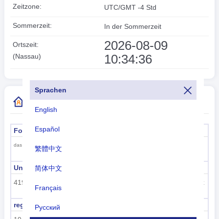
Zeitzone:
UTC/GMT -4 Std
Sommerzeit:
In der Sommerzeit
2026-08-09
Ortszeit:
10:34:36
(Nassau)
Sprachen
Weitere Informationen zum Ländercode
English
Español
Formeller Name
Hauptstadt
Nassau
das Commonwealth der Bahamas
繁體中文
Unterregionscode
Name der Unterregion
简体中文
419
Lateinamerika und die Karibik
Français
regioncode
Regionsname
Русский