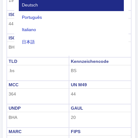
19
Amerika
Deutsch
ISO 3166-1 numerisch
ISO 3166-1-Alpha-2
Português
44
BS
Italiano
ISO 3166-1-Alpha-3
Vorwahl
日本語
BHS
+1-242
Nederlands
TLD
Kennzeichencode
tiếng Việt
.bs
BS
Indonesian
MCC
UN M49
한국어
364
44
हिंदी
UNDP
GAUL
BHA
20
MARC
FIPS