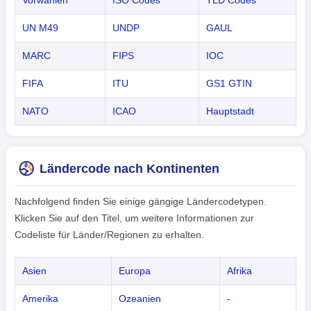
Vorwahlen
ISO Codes
TLD Codes
UN M49
UNDP
GAUL
MARC
FIPS
IOC
FIFA
ITU
GS1 GTIN
NATO
ICAO
Hauptstadt
Ländercode nach Kontinenten
Nachfolgend finden Sie einige gängige Ländercodetypen.
Klicken Sie auf den Titel, um weitere Informationen zur
Codeliste für Länder/Regionen zu erhalten.
Asien
Europa
Afrika
Amerika
Ozeanien
-