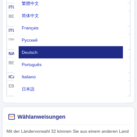
繁體中文
ITU
ITU-See-ID
简体中文
BEL
205
Français
ITU-Rufzeichen
GS1 GTIN
540-549
ONA-OTZ
Русский
Deutsch
NATO zwei Buchstaben
Drei Buchstaben der NATO
BE
BEL
Português
ICAO-Flughafencode
ICAO-Luftfahrzeugcode
Italiano
EB
OO-
日本語
Nederlands
tiếng Việt
Wählanweisungen
Indonesian
Mit der Ländervorwahl 32 können Sie aus einem anderen Land