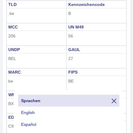
TLD
Kennzeichencode
.be
B
MCC
UN M49
206
56
UNDP
GAUL
BEL
27
MARC
FIPS
be
BE
WMO
IOC
Sprachen
BX
BEL
English
EDGAR
FIFA
Español
C9
BEL