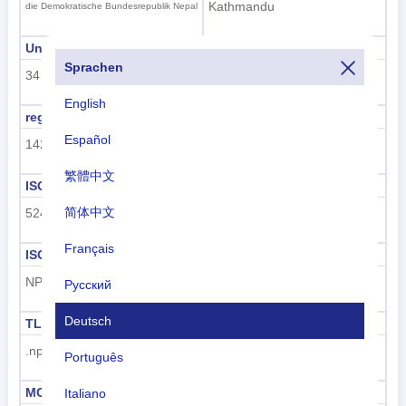
Kathmandu
die Demokratische Bundesrepublik Nepal
Unterregionscode
Name der Unterregion
Sprachen
34
Südasien
English
regioncode
Regionsname
Español
142
Asien
繁體中文
ISO 3166-1 numerisch
ISO 3166-1-Alpha-2
简体中文
524
NP
Français
ISO 3166-1-Alpha-3
Vorwahl
NPL
+977
Русский
Deutsch
TLD
Kennzeichencode
.np
NEP
Português
MCC
UN M49
Italiano