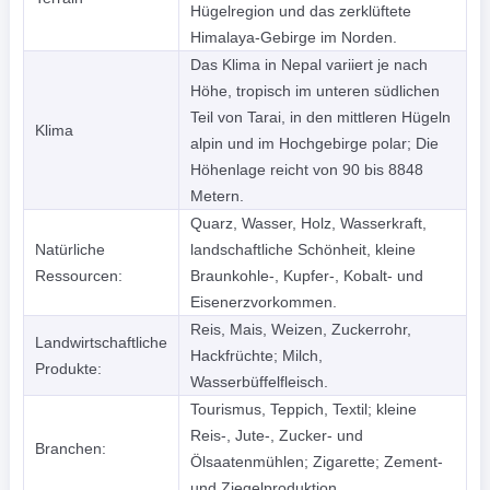
Hügelregion und das zerklüftete
Himalaya-Gebirge im Norden.
Das Klima in Nepal variiert je nach
Höhe, tropisch im unteren südlichen
Teil von Tarai, in den mittleren Hügeln
Klima
alpin und im Hochgebirge polar; Die
Höhenlage reicht von 90 bis 8848
Metern.
Quarz, Wasser, Holz, Wasserkraft,
Natürliche
landschaftliche Schönheit, kleine
Ressourcen:
Braunkohle-, Kupfer-, Kobalt- und
Eisenerzvorkommen.
Reis, Mais, Weizen, Zuckerrohr,
Landwirtschaftliche
Hackfrüchte; Milch,
Produkte:
Wasserbüffelfleisch.
Tourismus, Teppich, Textil; kleine
Reis-, Jute-, Zucker- und
Branchen:
Ölsaatenmühlen; Zigarette; Zement-
und Ziegelproduktion.