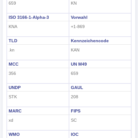
659
KN
tiếng Việt
ISO 3166-1-Alpha-3
Vorwahl
Indonesian
KNA
+1-869
한국어
TLD
Kennzeichencode
हिंदी
.kn
KAN
MCC
UN M49
356
659
UNDP
GAUL
STK
208
MARC
FIPS
xd
SC
WMO
IOC