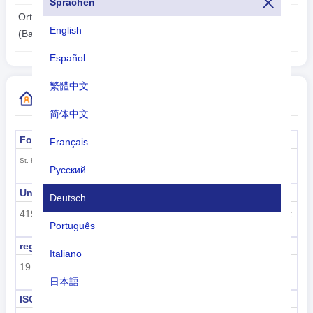
Sprachen
2026-08-09
Ortszeit:
English
09:16:53
(Basseterre)
Español
繁體中文
Weitere Informationen zum Ländercode
简体中文
Formeller Name
Hauptstadt
Français
Basseterre
St. Kitts und Nevis
Русский
Unterregionscode
Name der Unterregion
Deutsch
419
Lateinamerika und die Karibik
Português
regioncode
Regionsname
Italiano
19
Amerika
日本語
ISO 3166-1 numerisch
ISO 3166-1-Alpha-2
Nederlands