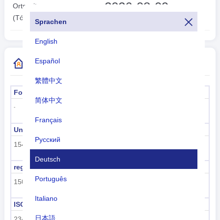
2026-08-09
Ortszeit:
14:35:50
(Tórshavn)
Sprachen
English
Español
Weitere Informationen zum Ländercode
繁體中文
Formeller Name
Hauptstadt
简体中文
Tórshavn
-
Français
Unterregionscode
Name der Unterregion
Русский
154
Nordeuropa
Deutsch
regioncode
Regionsname
Português
150
Europa
Italiano
ISO 3166-1 numerisch
ISO 3166-1-Alpha-2
日本語
234
FO