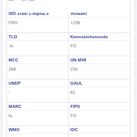
Nederlands
ISO 3166-1-Alpha-3
Vorwahl
FRO
+298
tiếng Việt
Indonesian
TLD
Kennzeichencode
.fo
FO
한국어
हिंदी
MCC
UN M49
288
234
UNDP
GAUL
-
82
MARC
FIPS
fa
FO
WMO
IOC