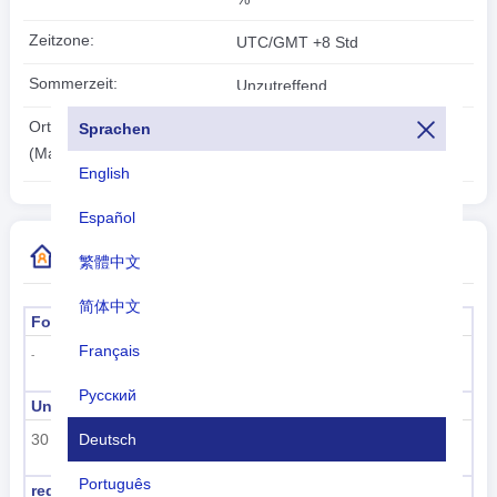
Zeitzone:
UTC/GMT +8 Std
Sommerzeit:
Unzutreffend
2026-08-06
Ortszeit:
Sprachen
07:45:09
(Macau)
English
Español
Weitere Informationen zum Ländercode
繁體中文
简体中文
Formeller Name
Hauptstadt
Français
Macau
-
Русский
Unterregionscode
Name der Unterregion
Deutsch
30
Ostasien
Português
regioncode
Regionsname