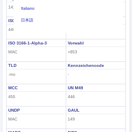
142
Asien
Italiano
日本語
ISO 3166-1 numerisch
ISO 3166-1-Alpha-2
446
MO
Nederlands
ISO 3166-1-Alpha-3
Vorwahl
tiếng Việt
MAC
+853
Indonesian
TLD
Kennzeichencode
한국어
.mo
-
हिंदी
MCC
UN M49
455
446
UNDP
GAUL
MAC
149