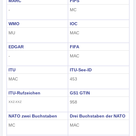
MARC
FIPS
-
MC
WMO
IOC
MU
MAC
EDGAR
FIFA
-
MAC
ITU
ITU-See-ID
MAC
453
ITU-Rufzeichen
GS1 GTIN
958
XXZ-XXZ
NATO zwei Buchstaben
Drei Buchstaben der NATO
MC
MAC