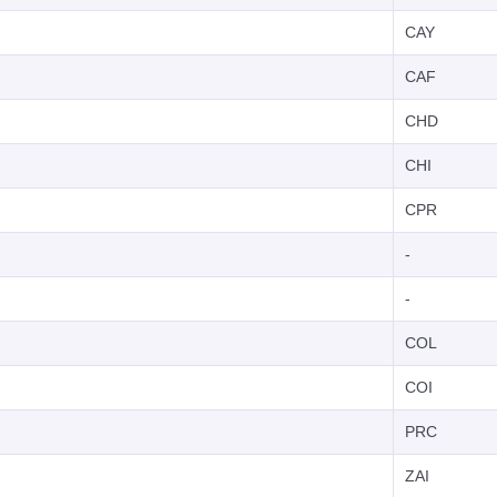
CAY
CAF
CHD
CHI
CPR
-
-
COL
COI
PRC
ZAI