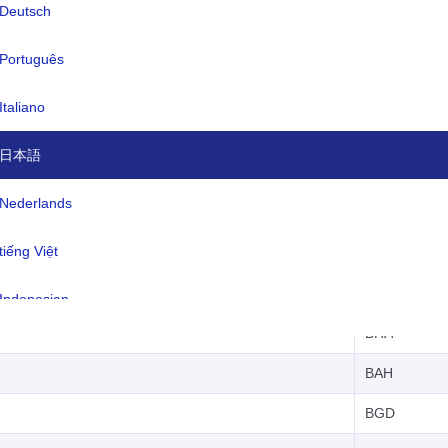
Deutsch
-
ANT
Português
ARG
Italiano
ARM
日本語
ARU
Nederlands
AUL
tiếng Việt
AUS
AZE
Indonesian
BHA
한국어
BAH
हिंदी
BGD