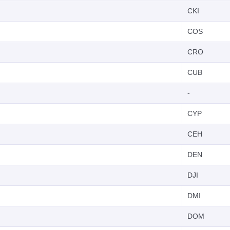
CKI
COS
CRO
CUB
-
CYP
CEH
DEN
DJI
DMI
DOM