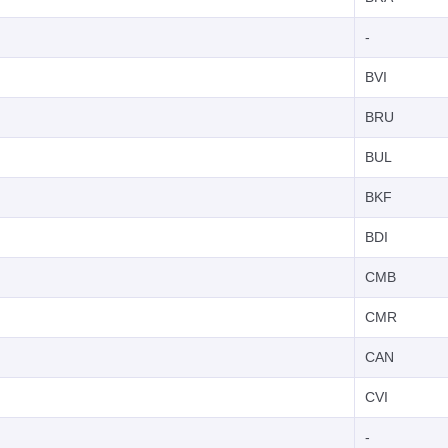
-
BVI
BRU
BUL
BKF
BDI
CMB
CMR
CAN
CVI
-