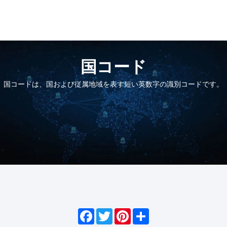
国コード
国コードは、国および従属地域を表す短い英数字の識別コードです。
Facebook
Twitter
Pinterest
Share