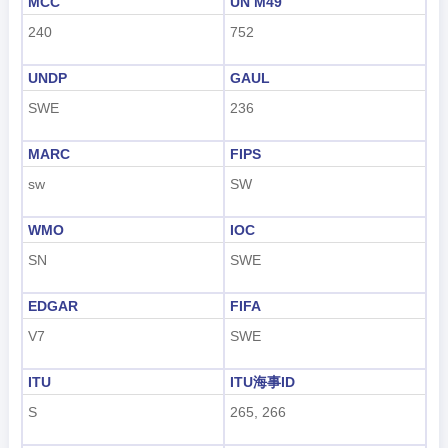
MCC
UN M49
240
752
UNDP
GAUL
SWE
236
MARC
FIPS
sw
SW
WMO
IOC
SN
SWE
EDGAR
FIFA
V7
SWE
ITU
ITU海事ID
S
265, 266