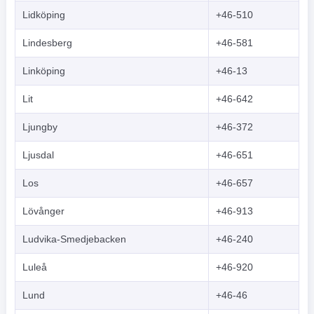
Lidköping
+46-510
Lindesberg
+46-581
Linköping
+46-13
Lit
+46-642
Ljungby
+46-372
Ljusdal
+46-651
Los
+46-657
Lövånger
+46-913
Ludvika-Smedjebacken
+46-240
Luleå
+46-920
Lund
+46-46