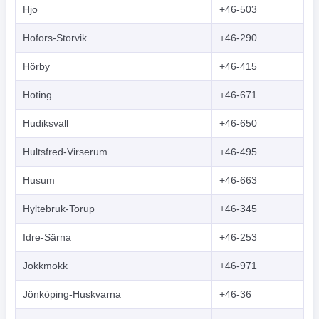
Hjo
+46-503
Hofors-Storvik
+46-290
Hörby
+46-415
Hoting
+46-671
Hudiksvall
+46-650
Hultsfred-Virserum
+46-495
Husum
+46-663
Hyltebruk-Torup
+46-345
Idre-Särna
+46-253
Jokkmokk
+46-971
Jönköping-Huskvarna
+46-36