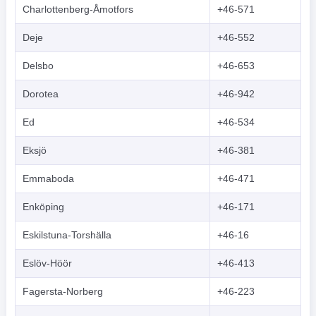
Charlottenberg-Åmotfors
+46-571
Indonesian
Deje
+46-552
한국어
Delsbo
+46-653
हिंदी
Dorotea
+46-942
Ed
+46-534
Eksjö
+46-381
Emmaboda
+46-471
Enköping
+46-171
Eskilstuna-Torshälla
+46-16
Eslöv-Höör
+46-413
Fagersta-Norberg
+46-223