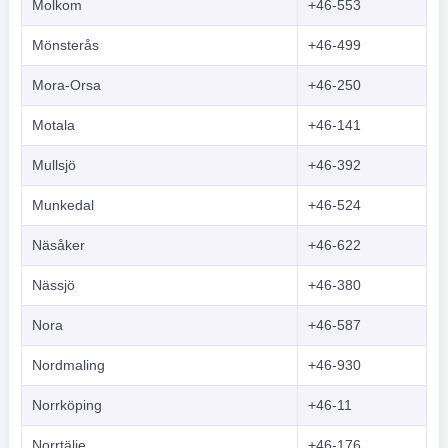
Molkom
+46-553
Mönsterås
+46-499
Mora-Orsa
+46-250
Motala
+46-141
Mullsjö
+46-392
Munkedal
+46-524
Näsåker
+46-622
Nässjö
+46-380
Nora
+46-587
Nordmaling
+46-930
Norrköping
+46-11
Norrtälje
+46-176