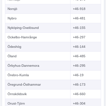
Norsjö
+46-918
Nybro
+46-481
Nyköping-Oxelösund
+46-155
Ockelbo-Hamrånge
+46-297
Ödeshög
+46-144
Öland
+46-485
Örbyhus-Dannemora
+46-295
Örebro-Kumla
+46-19
Öregrund-Östhammar
+46-173
Örnsköldsvik
+46-660
Orust-Tjörn
+46-304