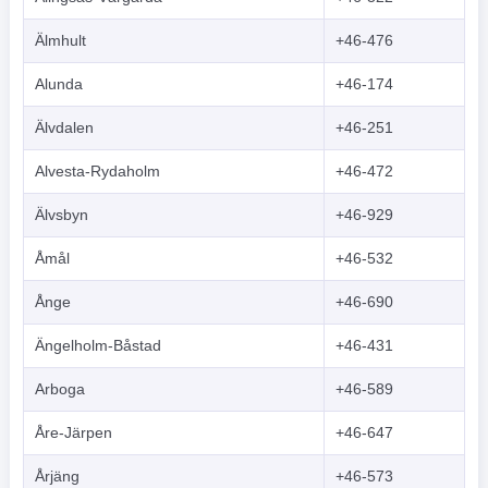
Älmhult
+46-476
Alunda
+46-174
Älvdalen
+46-251
Alvesta-Rydaholm
+46-472
Älvsbyn
+46-929
Åmål
+46-532
Ånge
+46-690
Ängelholm-Båstad
+46-431
Arboga
+46-589
Åre-Järpen
+46-647
Årjäng
+46-573