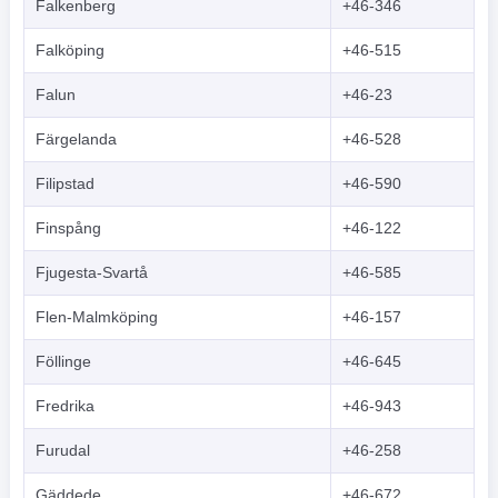
Falkenberg
+46-346
Falköping
+46-515
Falun
+46-23
Färgelanda
+46-528
Filipstad
+46-590
Finspång
+46-122
Fjugesta-Svartå
+46-585
Flen-Malmköping
+46-157
Föllinge
+46-645
Fredrika
+46-943
Furudal
+46-258
Gäddede
+46-672