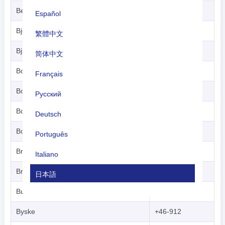
Bergsjö
+46-652
Español
Björna
+46-662
繁體中文
Bjurholm
+46-932
简体中文
Boden
+46-921
Français
Bollnäs
+46-278
Русский
Borås
+46-33
Deutsch
Borlänge
+46-243
Português
Bräcke-Gällö
+46-693
Italiano
Bredbyn
+46-661
日本語
Burträsk
+46-914
Nederlands
Byske
+46-912
tiếng Việt