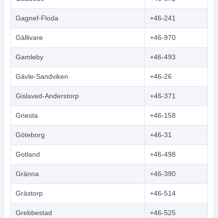
Gagnef-Floda
+46-241
Gällivare
+46-970
Gamleby
+46-493
Gävle-Sandviken
+46-26
Gislaved-Anderstorp
+46-371
Gnesta
+46-158
Göteborg
+46-31
Gotland
+46-498
Gränna
+46-390
Grästorp
+46-514
Grebbestad
+46-525