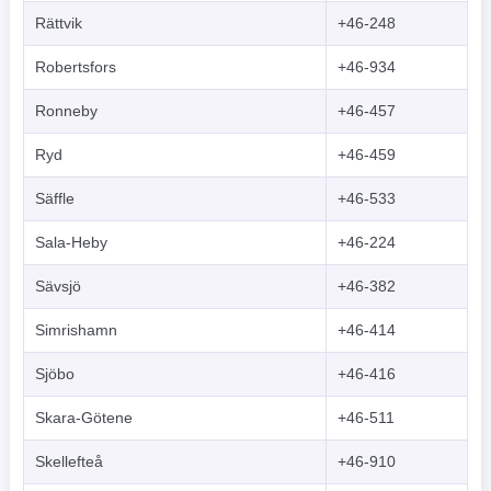
Rättvik
+46-248
Robertsfors
+46-934
Ronneby
+46-457
Ryd
+46-459
Säffle
+46-533
Sala-Heby
+46-224
Sävsjö
+46-382
Simrishamn
+46-414
Sjöbo
+46-416
Skara-Götene
+46-511
Skellefteå
+46-910