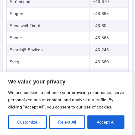
Strömsund
+46-670
Stugun
+46-695
Sundsvall-Timrå
+46-60
Sunne
+46-565
Svärdsjö-Enviken
+46-246
Sveg
+46-680
Svenljunga-Tranemo
+46-325
We value your privacy
Svenstavik
+46-687
We use cookies to enhance your browsing experience, serve
Sysslebäck
+46-564
personalized ads or content, and analyze our traffic. By
clicking "Accept All", you consent to our use of cookies.
Tärnaby
+46-954
Tärnsjö-Östervåla
+46-292
Customize
Reject All
Accept All
Tibro
+46-504