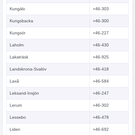
Kungälv
+46-303
Kungsbacka
+46-300
Kungsör
+46-227
Laholm
+46-430
Lakaträsk
+46-925
Landskrona-Svalöv
+46-418
Laxå
+46-584
Leksand-Insjön
+46-247
Lerum
+46-302
Lessebo
+46-478
Liden
+46-692