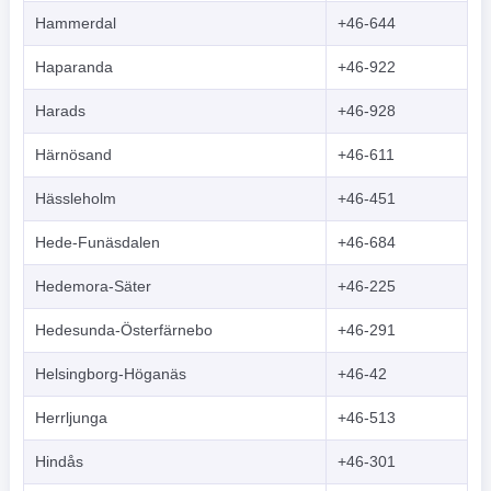
Hammerdal
+46-644
Haparanda
+46-922
Harads
+46-928
Härnösand
+46-611
Hässleholm
+46-451
Hede-Funäsdalen
+46-684
Hedemora-Säter
+46-225
Hedesunda-Österfärnebo
+46-291
Helsingborg-Höganäs
+46-42
Herrljunga
+46-513
Hindås
+46-301