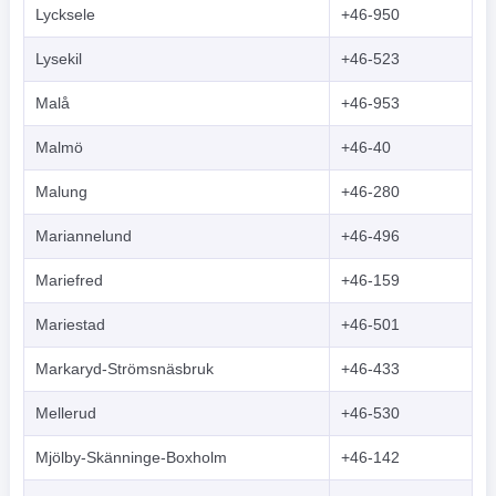
Lycksele
+46-950
Lysekil
+46-523
Malå
+46-953
Malmö
+46-40
Malung
+46-280
Mariannelund
+46-496
Mariefred
+46-159
Mariestad
+46-501
Markaryd-Strömsnäsbruk
+46-433
Mellerud
+46-530
Mjölby-Skänninge-Boxholm
+46-142