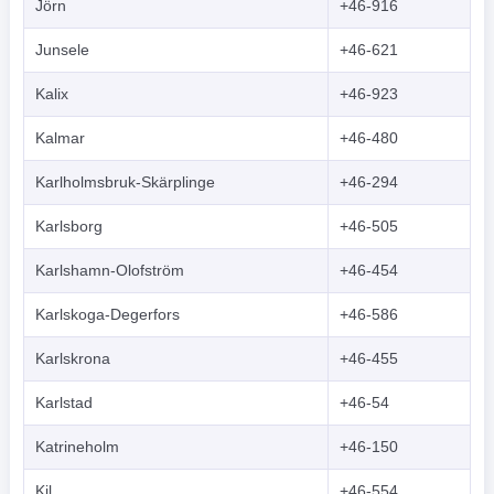
Jörn
+46-916
Junsele
+46-621
Kalix
+46-923
Kalmar
+46-480
Karlholmsbruk-Skärplinge
+46-294
Karlsborg
+46-505
Karlshamn-Olofström
+46-454
Karlskoga-Degerfors
+46-586
Karlskrona
+46-455
Karlstad
+46-54
Katrineholm
+46-150
Kil
+46-554