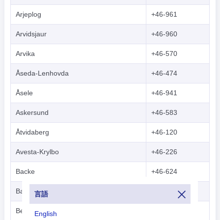
Arjeplog
+46-961
Arvidsjaur
+46-960
Arvika
+46-570
Åseda-Lenhovda
+46-474
Åsele
+46-941
Askersund
+46-583
Åtvidaberg
+46-120
Avesta-Krylbo
+46-226
Backe
+46-624
Bastuträsk
+46-915
言語
Bengtsfors
+46-531
English