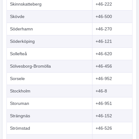
Skinnskatteberg
+46-222
Skövde
+46-500
Söderhamn
+46-270
Söderköping
+46-121
Sollefteå
+46-620
Sölvesborg-Bromölla
+46-456
Sorsele
+46-952
Stockholm
+46-8
Storuman
+46-951
Strängnäs
+46-152
Strömstad
+46-526