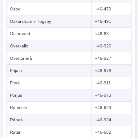
Osby
+46-479
Oskarshamn-Högsby
+46-491
Östersund
+46-63
Överkalix
+46-926
Övertorneå
+46-927
Pajala
+46-978
Piteå
+46-911
Porjus
+46-973
Ramsele
+46-623
Råneå
+46-924
Rätan
+46-682