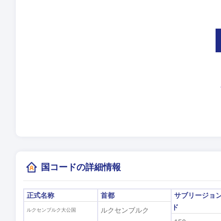
言
タ
夏
現
(
国コードの詳細情報
正式名称
首都
サブリージョ
ド
ルクセンブルク
ルクセンブルク大公国