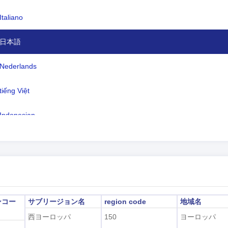
語:
Italiano
ルクセンブルク語 (公用語および国語 
語))、フランス語 (公用語)、ドイツ語
日本語
用語)
イムゾーン:
UTC/GMT +2 時間
Nederlands
時間:
夏時間中
tiếng Việt
2026-08-08 19:34:4
地時間:
Indonesian
ルクセンブルク)
한국어
हिंदी
ンコー
サブリージョン名
region code
地域名
西ヨーロッパ
150
ヨーロッパ