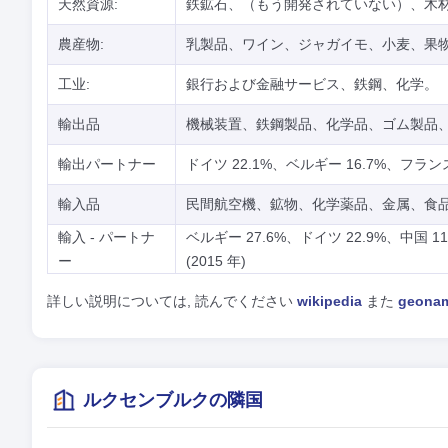
天然資源:
鉄鉱石、（もう開発されていない）、木
農産物:
乳製品、ワイン、ジャガイモ、小麦、果
工业:
銀行および金融サービス、鉄鋼、化学。
輸出品
機械装置、鉄鋼製品、化学品、ゴム製品
輸出パートナー
ドイツ 22.1%、ベルギー 16.7%、フランス 
輸入品
民間航空機、鉱物、化学薬品、金属、食
輸入 - パートナ
ベルギー 27.6%、ドイツ 22.9%、中国 1
ー
(2015 年)
詳しい説明については, 読んでください
wikipedia
また
geona
ルクセンブルクの隣国