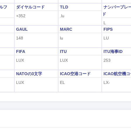
アルフ
ダイヤルコード
TLD
ナンバープレ
ド
+352
.lu
L
GAUL
MARC
FIPS
148
lu
LU
FIFA
ITU
ITU海事ID
LUX
LUX
253
字
NATOの3文字
ICAO空港コード
ICAO航空機
LUX
EL
LX-