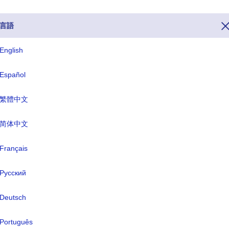
言語
English
 352 です。 他の国からルクセンブルクに電話したい場合は、電話番号全
Español
2 をダイヤルしてください。 ルクセンブルクのトップ レベル ドメイン、
u で終わり、ルクセンブルクの通貨名はユーロ(EUR) です。
繁體中文
简体中文
ISO 3文字
TLD
LUX
.lu
Français
Русский
式名称:
ルクセンブルク大公国
Deutsch
都:
ルクセンブルク
Português
幣:
ユーロ(EUR)