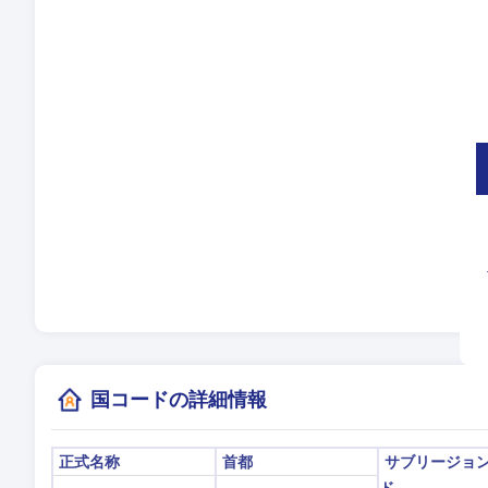
言
タ
夏
現
(
国コードの詳細情報
正式名称
首都
サブリージョ