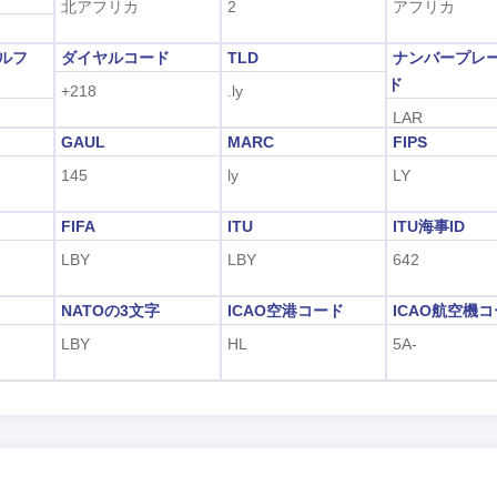
北アフリカ
2
アフリカ
アルフ
ダイヤルコード
TLD
ナンバープレ
ド
+218
.ly
LAR
GAUL
MARC
FIPS
145
ly
LY
FIFA
ITU
ITU海事ID
LBY
LBY
642
字
NATOの3文字
ICAO空港コード
ICAO航空機
LBY
HL
5A-