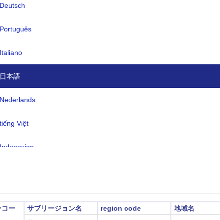
Deutsch
語:
アラビア語 (公用語)、イタリア語、
Português
(すべて主要都市で広く理解されてい
す)。ベルベル人（ナフシ、ガダミス
Italiano
クナ、アウジラ、タマシェク）
イムゾーン:
日本語
UTC/GMT +2 時間
時間:
適用できない
Nederlands
2026-08-07 15:48:1
地時間:
tiếng Việt
トリポリ)
Indonesian
한국어
हिंदी
ンコー
サブリージョン名
region code
地域名