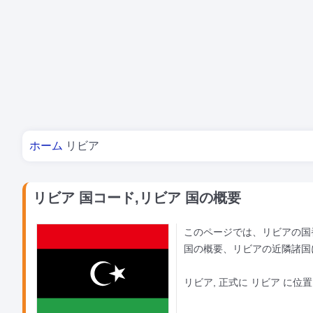
あなたはここにいる
ホーム
リビア
リビア 国コード,リビア 国の概要
このページでは、リビアの国番
国の概要、リビアの近隣諸国
リビア, 正式に リビア に位