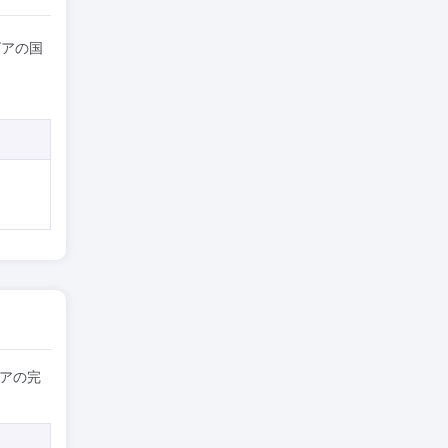
ビアの国
アの完