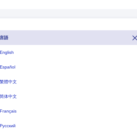
言語
 です。 他の国からリビアに電話したい場合は、電話番号全体 (ダイヤル 
してください。 リビアのトップ レベル ドメイン、TLD、または国固有の
English
ビアディナール(LYD) です。
Español
ISO 3文字
TLD
繁體中文
LBY
.ly
简体中文
式名称:
Français
リビア
都:
トリポリ
Русский
幣:
リビアディナール(LYD)