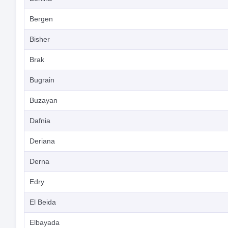
Bergen
Bisher
Brak
Bugrain
Buzayan
Dafnia
Deriana
Derna
Edry
El Beida
Elbayada