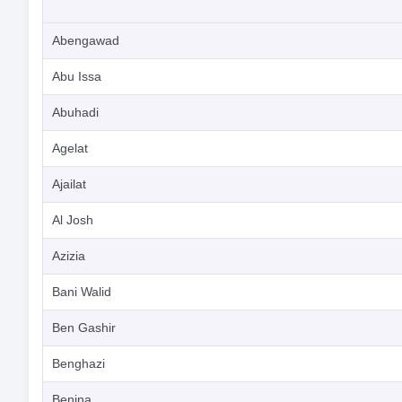
Abengawad
Abu Issa
Abuhadi
Agelat
Ajailat
Al Josh
Azizia
Bani Walid
Ben Gashir
Benghazi
Benina