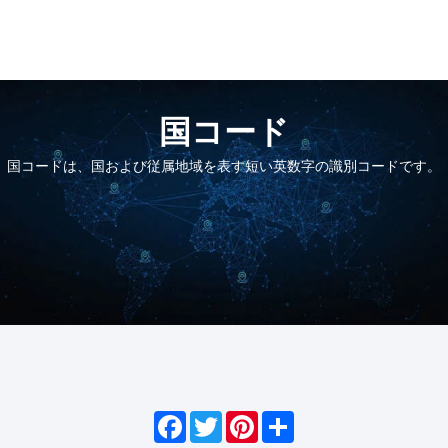
国コード
国コードは、国および従属地域を表す短い英数字の識別コードです。
Facebook
Twitter
Pinterest
Share