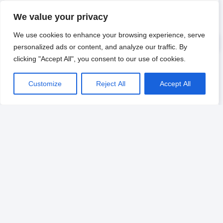
ダイヤルコード
ISO コード
TLD コード
We value your privacy
UN M49
UNDP
GAUL
We use cookies to enhance your browsing experience, serve
personalized ads or content, and analyze our traffic. By
MARC
FIPS
IOC
clicking "Accept All", you consent to our use of cookies.
FIFA
ITU
GS1 GTIN
Customize
Reject All
Accept All
NATO
ICAO
首都
大陸ごとの国コード
以下に、一般的な国コードの種類をいくつか示します。 タイト
ルをクリックすると、国/地域のコードリストの詳細が表示され
ます。
アジア
ヨーロッパ
アフリカの