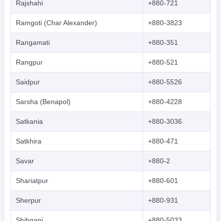
Rajshahi
+880-721
Ramgoti (Char Alexander)
+880-3823
Rangamati
+880-351
Rangpur
+880-521
Saidpur
+880-5526
Sarsha (Benapol)
+880-4228
Satkania
+880-3036
Satkhira
+880-471
Savar
+880-2
Shariatpur
+880-601
Sherpur
+880-931
Shibganj
+880-5033