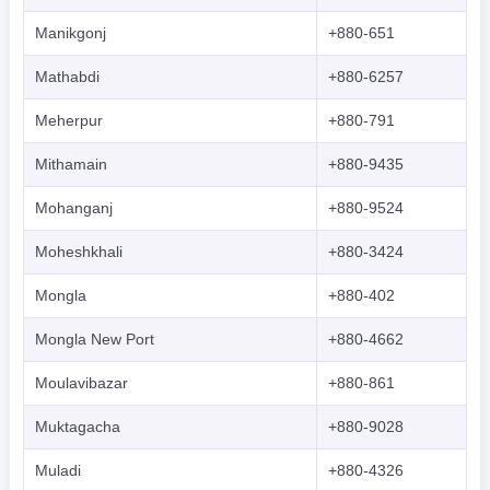
Manikgonj
+880-651
Mathabdi
+880-6257
Meherpur
+880-791
Mithamain
+880-9435
Mohanganj
+880-9524
Moheshkhali
+880-3424
Mongla
+880-402
Mongla New Port
+880-4662
Moulavibazar
+880-861
Muktagacha
+880-9028
Muladi
+880-4326