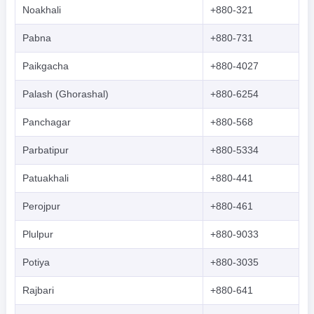
Noakhali
+880-321
Pabna
+880-731
Paikgacha
+880-4027
Palash (Ghorashal)
+880-6254
Panchagar
+880-568
Parbatipur
+880-5334
Patuakhali
+880-441
Perojpur
+880-461
Plulpur
+880-9033
Potiya
+880-3035
Rajbari
+880-641