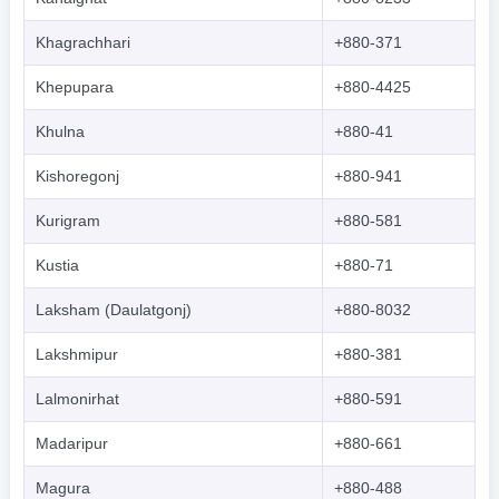
Khagrachhari
+880-371
Khepupara
+880-4425
Khulna
+880-41
Kishoregonj
+880-941
Kurigram
+880-581
Kustia
+880-71
Laksham (Daulatgonj)
+880-8032
Lakshmipur
+880-381
Lalmonirhat
+880-591
Madaripur
+880-661
Magura
+880-488