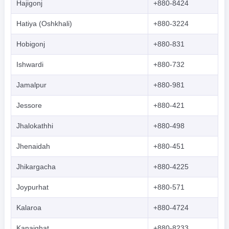
Hajigonj
+880-8424
Hatiya (Oshkhali)
+880-3224
Hobigonj
+880-831
Ishwardi
+880-732
Jamalpur
+880-981
Jessore
+880-421
Jhalokathhi
+880-498
Jhenaidah
+880-451
Jhikargacha
+880-4225
Joypurhat
+880-571
Kalaroa
+880-4724
Kanaighat
+880-8233