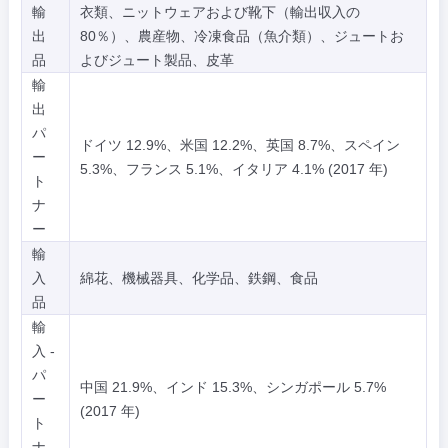
輸
衣類、ニットウェアおよび靴下（輸出収入の
出
80％）、農産物、冷凍食品（魚介類）、ジュートお
品
よびジュート製品、皮革
輸
出
パ
ドイツ 12.9%、米国 12.2%、英国 8.7%、スペイン
ー
5.3%、フランス 5.1%、イタリア 4.1% (2017 年)
ト
ナ
ー
輸
入
綿花、機械器具、化学品、鉄鋼、食品
品
輸
入 -
パ
中国 21.9%、インド 15.3%、シンガポール 5.7%
ー
(2017 年)
ト
ナ