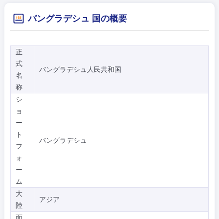
バングラデシュ 国の概要
正
式
バングラデシュ人民共和国
名
称
シ
ョ
ー
ト
バングラデシュ
フ
ォ
ー
ム
大
アジア
陸
面