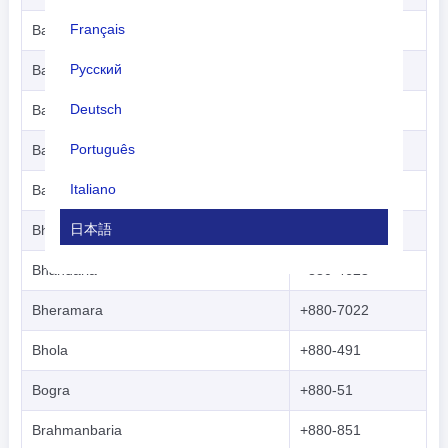
Français
Banshkhali
+880-3037
Русский
Barguna
+880-448
Deutsch
Barisal
+880-431
Português
Bauphal
+880-4422
Italiano
Bazitpur
+880-9423
日本語
Bhairab
+880-9424
Nederlands
Bhandaria
+880-4623
tiếng Việt
Bheramara
+880-7022
Indonesian
Bhola
+880-491
한국어
Bogra
+880-51
हिंदी
Brahmanbaria
+880-851