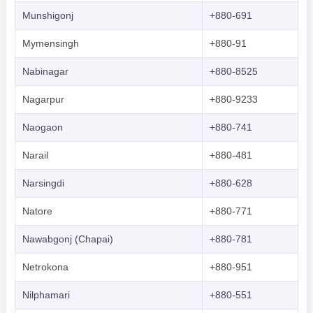
Munshigonj
+880-691
Mymensingh
+880-91
Nabinagar
+880-8525
Nagarpur
+880-9233
Naogaon
+880-741
Narail
+880-481
Narsingdi
+880-628
Natore
+880-771
Nawabgonj (Chapai)
+880-781
Netrokona
+880-951
Nilphamari
+880-551