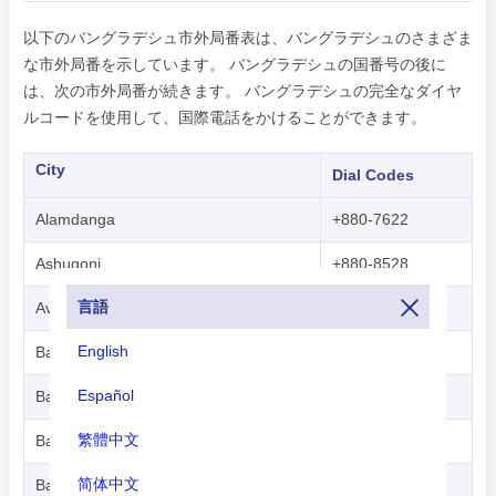
以下のバングラデシュ市外局番表は、バングラデシュのさまざま
な市外局番を示しています。 バングラデシュの国番号の後に
は、次の市外局番が続きます。 バングラデシュの完全なダイヤ
ルコードを使用して、国際電話をかけることができます。
City
Dial Codes
Alamdanga
+880-7622
Ashugonj
+880-8528
言語
Avaynagar (Noapara)
+880-4222
English
Badargonj
+880-5222
Español
Bagerhat
+880-468
繁體中文
Banaripara
+880-4332
简体中文
Bandarban
+880-361