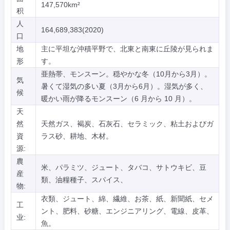
147,570km²
积
人
164,689,383(2020)
口
地
主に平坦な沖積平野で、北東と南東に丘陵が見られま
形
す。
亜熱帯、モンスーン。穏やかな冬（10月から3月）。
気
暑くて湿気の多い夏（3月から6月）。湿気が多く、
候
暖かい雨が降るモンスーン（6 月から 10 月）。
天
然
天然ガス、褐炭、石灰石、セラミック、粘土およびガ
資
ラス砂、耕地、木材。
源:
農
米、パラミツ、ジュート、タバコ、サトウキビ、豆
産
類、油糧種子、スパイス、
物:
衣類、ジュート、綿、繊維、お茶、紙、新聞紙、セメ
工
ント、肥料、砂糖、エンジニアリング、電線、皮革、
业:
魚。