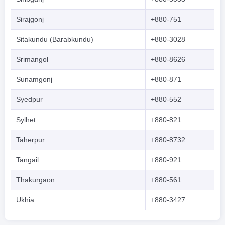
Sirajgonj
+880-751
Sitakundu (Barabkundu)
+880-3028
Srimangol
+880-8626
Sunamgonj
+880-871
Syedpur
+880-552
Sylhet
+880-821
Taherpur
+880-8732
Tangail
+880-921
Thakurgaon
+880-561
Ukhia
+880-3427