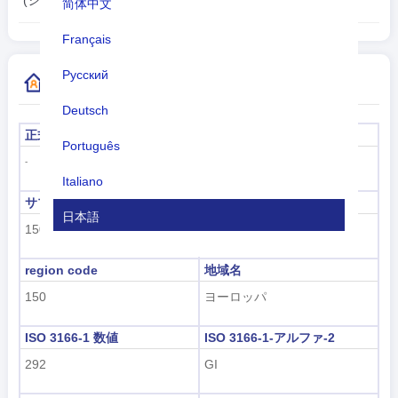
11:48:31
(ジブラルタル)
简体中文
Français
Русский
国コードの詳細情報
Deutsch
正式名称
首都
Português
ジブラルタル
-
Italiano
サブリージョンコード
サブリージョン名
日本語
150
南ヨーロッパ
Nederlands
region code
地域名
tiếng Việt
150
ヨーロッパ
Indonesian
ISO 3166-1 数値
ISO 3166-1-アルファ-2
한국어
292
GI
हिंदी