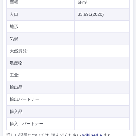
面积
6km²
人口
33,691(2020)
地形
気候
天然資源:
農産物:
工业:
輸出品
輸出パートナー
輸入品
輸入 - パートナー
詳しい説明については, 読んでください
wikipedia
また