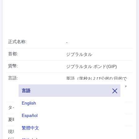
正式名称:
-
首都:
ジブラルタル
貨幣:
ジブラルタル ポンド(GIP)
言語:
英語（学校および公的な目的で
使用）、スペイン語、イタリア
言語
語、ポルトガル語
English
タイムゾーン:
UTC/GMT +2 時間
Español
夏時間:
夏時間中
繁體中文
2026-08-09
現地時間: