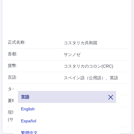
正式名称:
コスタリカ共和国
首都:
サンノゼ
貨幣:
コスタリカのコロン(CRC)
言語:
スペイン語（公用語）、英語
タイムゾーン:
UTC/GMT -6 時間
言語
夏時間:
適用できない
English
2026-08-09
現地時間:
00:43:17
(サンノゼ)
Español
繁體中文