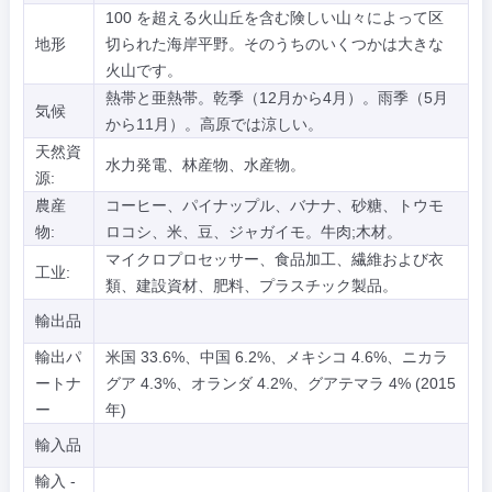
100 を超える火山丘を含む険しい山々によって区
地形
切られた海岸平野。そのうちのいくつかは大きな
火山です。
熱帯と亜熱帯。乾季（12月から4月）。雨季（5月
気候
から11月）。高原では涼しい。
天然資
水力発電、林産物、水産物。
源:
農産
コーヒー、パイナップル、バナナ、砂糖、トウモ
物:
ロコシ、米、豆、ジャガイモ。牛肉;木材。
マイクロプロセッサー、食品加工、繊維および衣
工业:
類、建設資材、肥料、プラスチック製品。
輸出品
輸出パ
米国 33.6%、中国 6.2%、メキシコ 4.6%、ニカラ
ートナ
グア 4.3%、オランダ 4.2%、グアテマラ 4% (2015
ー
年)
輸入品
輸入 -