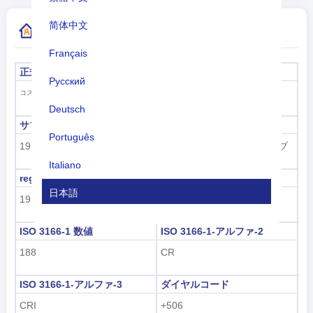
简体中文
国コードの詳細情報
Français
正式名称
首都
Русский
サンノゼ
コスタリカ共和国
Deutsch
サブリージョンコード
サブリージョン名
Português
19
ラテンアメリカおよびカリブ
海地域
Italiano
region code
地域名
日本語
19
アメリカ大陸
Nederlands
ISO 3166-1 数値
ISO 3166-1-アルファ-2
tiếng Việt
188
CR
Indonesian
ISO 3166-1-アルファ-3
ダイヤルコード
한국어
CRI
+506