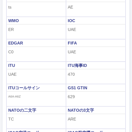
ts
AE
WMO
IOC
ER
UAE
EDGAR
FIFA
C0
UAE
ITU
ITU海事ID
UAE
470
ITUコールサイン
GS1 GTIN
629
A6A-A6Z
NATOの二文字
NATOの3文字
TC
ARE