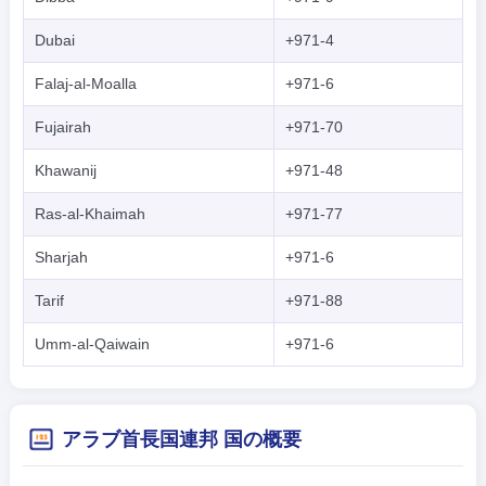
Dubai
+971-4
Falaj-al-Moalla
+971-6
Fujairah
+971-70
Khawanij
+971-48
Ras-al-Khaimah
+971-77
Sharjah
+971-6
Tarif
+971-88
Umm-al-Qaiwain
+971-6
アラブ首長国連邦 国の概要