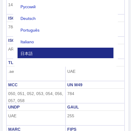
142
アジア
Русский
ISO 3166-1 数値
ISO 3166-1-アルファ-2
Deutsch
784
AE
Português
ISO 3166-1-アルファ-3
ダイヤルコード
Italiano
ARE
+971
日本語
TLD
ナンバープレートコード
Nederlands
.ae
UAE
tiếng Việt
MCC
UN M49
Indonesian
050, 051, 052, 053, 054, 056,
784
한국어
057, 058
UNDP
GAUL
हिंदी
UAE
255
MARC
FIPS