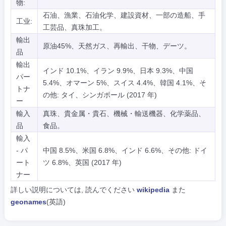
物:
石油、漁業、石油化学、建設資材、一部の造船、手
工业:
工芸品、真珠加工。
輸出
原油45%、天然ガス、再輸出、干物、デーツ。
品
輸出
インド 10.1%、イラン 9.9%、日本 9.3%、中国
パー
5.4%、オマーン 5%、スイス 4.4%、韓国 4.1%、そ
トナ
の他: タイ、シンガポール (2017 年)
ー
輸入
真珠、貴金属・貴石、機械・輸送機器、化学薬品、
品
食品。
輸入
- パ
中国 8.5%、米国 6.8%、インド 6.6%、その他: ドイ
ート
ツ 6.8%、英国 (2017 年)
ナー
詳しい説明については, 読んでください
wikipedia
また
geonames
(英語)