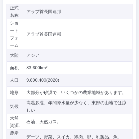
正式
アラブ首長国連邦
名称
ショ
ート
アラブ首長国連邦
フォ
ーム
大陸
アジア
面积
83,600km²
人口
9,890,400(2020)
地形
大部分が砂漠で、いくつかの農業地域があります。
高温多湿、年間降水量が少なく、東部の山地では涼
気候
しい
天然
石油、天然ガス。
資源:
農産
デーツ、野菜、スイカ、鶏肉、卵、乳製品、魚。