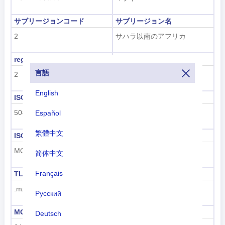
サブリージョンコード
サブリージョン名
2
サハラ以南のアフリカ
region code
地域名
言語
2
アフリカ
English
ISO 3166-1 数値
ISO 3166-1-アルファ-2
508
MZ
Español
繁體中文
ISO 3166-1-アルファ-3
ダイヤルコード
MOZ
+258
简体中文
Français
TLD
ナンバープレートコード
.mz
MOC
Русский
MCC
UN M49
Deutsch