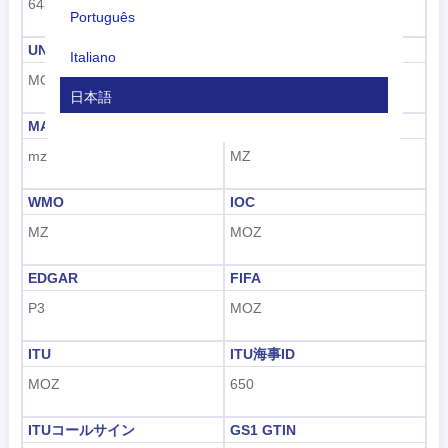
643
508
Português
UNDP
GAUL
Italiano
MOZ
170
日本語
MARC
FIPS
Nederlands
mz
MZ
tiếng Việt
WMO
IOC
Indonesian
MZ
MOZ
한국어
EDGAR
FIFA
हिंदी
P3
MOZ
ITU
ITU海事ID
MOZ
650
ITUコールサイン
GS1 GTIN