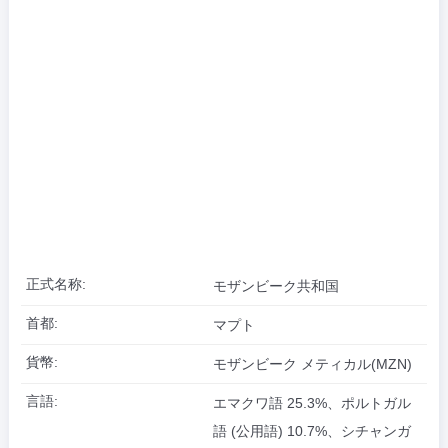
正式名称:
モザンビーク共和国
首都:
マプト
貨幣:
モザンビーク メティカル(MZN)
言語:
エマクワ語 25.3%、ポルトガル
語 (公用語) 10.7%、シチャンガ