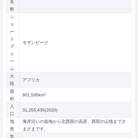
名
称
シ
ョ
ー
ト
モザンビーク
フ
ォ
ー
ム
大
アフリカ
陸
面
801,590km²
积
人
31,255,435(2020)
口
地
海岸沿いの低地から北西部の高原、西部の山地までさ
形
まざまです。
気