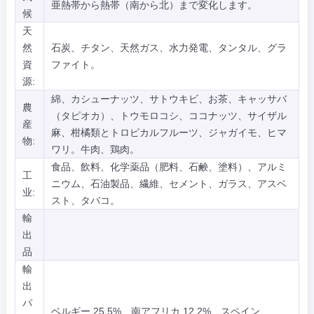
亜熱帯から熱帯（南から北）まで変化します。
候
天
然
石炭、チタン、天然ガス、水力発電、タンタル、グラ
資
ファイト。
源:
綿、カシューナッツ、サトウキビ、お茶、キャッサバ
農
（タピオカ）、トウモロコシ、ココナッツ、サイザル
産
麻、柑橘類とトロピカルフルーツ、ジャガイモ、ヒマ
物:
ワリ。牛肉、鶏肉。
食品、飲料、化学薬品（肥料、石鹸、塗料）、アルミ
工
ニウム、石油製品、繊維、セメント、ガラス、アスベ
业:
スト、タバコ。
輸
出
品
輸
出
パ
ベルギー 25.5%、南アフリカ 12.2%、スペイン