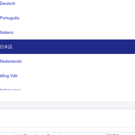
Deutsch
語:
スワヒリ語またはスワヒリ語 (公用語
Português
キウングジャ (ザンジバルにおける
リ語の名前)、英語 (商業、行政、高
Italiano
育の主な公用語)、アラビア語 (ザン
ルで広く話されている)、多くの現地
日本語
イムゾーン:
UTC/GMT +3 時間
Nederlands
時間:
適用できない
tiếng Việt
2026-08-09 14:09:0
地時間:
ドマ)
Indonesian
한국어
हिंदी