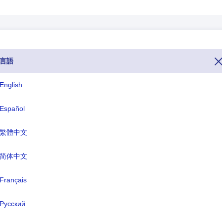
言語
55 です。 他の国からタンザニアに電話したい場合は、電話番号全体 (ダ
ダイヤルしてください。 タンザニアのトップ レベル ドメイン、TLD、ま
English
タンザニアの通貨名はタンザニア シリング(TZS) です。
Español
ISO 3文字
TLD
繁體中文
TZA
.tz
简体中文
式名称:
Français
タンザニア連合共和国
都:
ドドマ
Русский
幣:
タンザニア シリング(TZS)