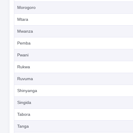
Morogoro
Mtara
Mwanza
Pemba
Pwani
Rukwa
Ruvuma
Shinyanga
Singida
Tabora
Tanga