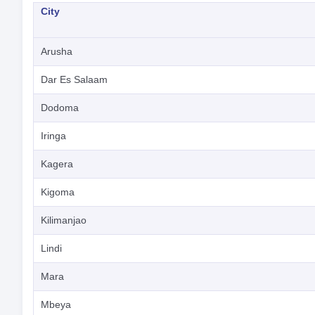
City
Arusha
Dar Es Salaam
Dodoma
Iringa
Kagera
Kigoma
Kilimanjao
Lindi
Mara
Mbeya