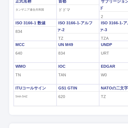
正式名称
首都
サブリージョ
ド
ドドマ
タンザニア連合共和国
2
ISO 3166-1 数値
ISO 3166-1-アルフ
ISO 3166-1-
ァ-2
ァ-3
834
TZ
TZA
MCC
UN M49
UNDP
640
834
URT
WMO
IOC
EDGAR
TN
TAN
W0
ITUコールサイン
GS1 GTIN
NATOの二文
620
TZ
5HA-5HZ