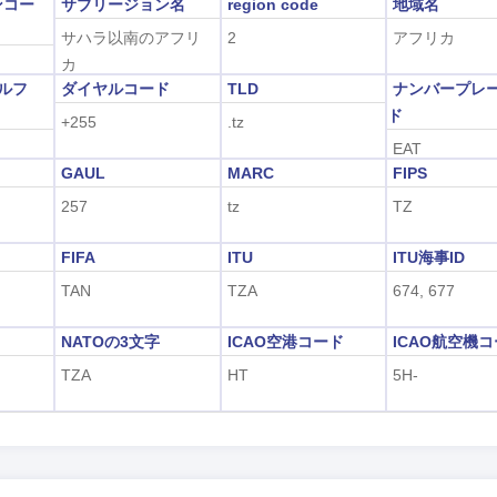
ンコー
サブリージョン名
region code
地域名
サハラ以南のアフリ
2
アフリカ
カ
アルフ
ダイヤルコード
TLD
ナンバープレ
ド
+255
.tz
EAT
GAUL
MARC
FIPS
257
tz
TZ
FIFA
ITU
ITU海事ID
TAN
TZA
674, 677
字
NATOの3文字
ICAO空港コード
ICAO航空機
TZA
HT
5H-