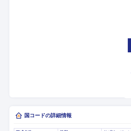
言
タ
夏
現
(ド
国コードの詳細情報