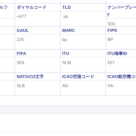
アルフ
ダイヤルコード
TLD
ナンバープレ
ド
+677
.sb
SOL
GAUL
MARC
FIPS
225
bp
BP
FIFA
ITU
ITU海事ID
SOL
SLM
557
字
NATOの3文字
ICAO空港コード
ICAO航空機
SLB
AG
H4-