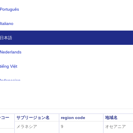
Português
語:
メラネシア語ピジン (国の大部分で
語)、英語 (公用語だが人口の 1% ～ 
Italiano
しか話さない)、120 の先住民言語
日本語
イムゾーン:
UTC/GMT +11 時間
時間:
適用できない
Nederlands
2026-08-07 06:21:5
地時間:
tiếng Việt
ホニアラ)
Indonesian
한국어
हिंदी
ンコー
サブリージョン名
region code
地域名
メラネシア
9
オセアニア