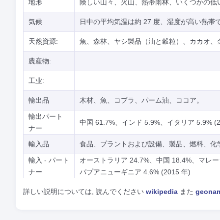
地形
険しい山々、火山、熱帯雨林、いくつかの低
気候
日中の平均気温は約 27 度、湿度が高い熱帯
天然資源:
魚、森林、ヤシ製品（油と穀粒）、カカオ、
農産物:
工业:
輸出品
木材、魚、コプラ、パーム油、ココア。
輸出パート
中国 61.7%、インド 5.9%、イタリア 5.9% (2
ナー
輸入品
食品、プラントおよび設備、製品、燃料、化
輸入 - パート
オーストラリア 24.7%、中国 18.4%、マレー
ナー
パプアニューギニア 4.6% (2015 年)
詳しい説明については, 読んでください
wikipedia
また
geona