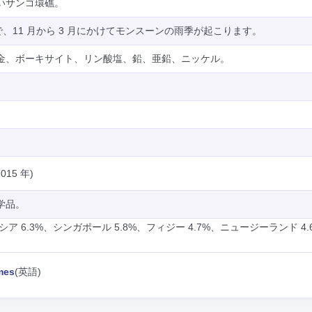
いサンゴ環礁。
で、11 月から 3 月にかけてモンスーンの雨季が起こります。
金、ボーキサイト、リン酸塩、鉛、亜鉛、ニッケル。
015 年)
学品。
シア 6.3%、シンガポール 5.8%、フィジー 4.7%、ニュージーランド 4.
mes
(英語)