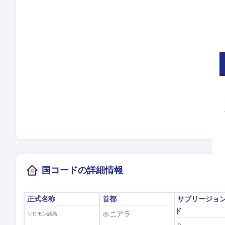
言
タ
夏
現
(
国コードの詳細情報
正式名称
首都
サブリージョ
ド
ホニアラ
ソロモン諸島