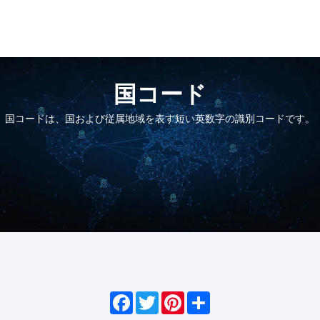
国コード
国コードは、国および従属地域を表す短い英数字の識別コードです。
Facebook
Twitter
Pinterest
Share