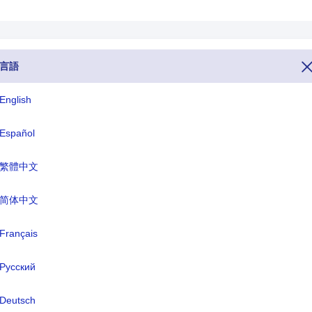
言語
677 です。 他の国からソロモン諸島に電話したい場合は、電話番号全体 
English
をダイヤルしてください。 ソロモン諸島のトップ レベル ドメイン、TLD
わり、ソロモン諸島の通貨名はソロモン諸島ドル(SBD) です。
Español
繁體中文
ISO 3文字
TLD
SLB
.sb
简体中文
Français
式名称:
ソロモン諸島
Русский
都:
ホニアラ
Deutsch
幣:
ソロモン諸島ドル(SBD)