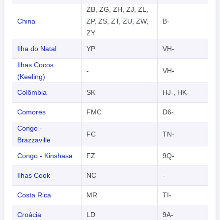
ZB, ZG, ZH, ZJ, ZL,
China
ZP, ZS, ZT, ZU, ZW,
B-
ZY
Ilha do Natal
YP
VH-
Ilhas Cocos
-
VH-
(Keeling)
Colômbia
SK
HJ-, HK-
Comores
FMC
D6-
Congo -
FC
TN-
Brazzaville
Congo - Kinshasa
FZ
9Q-
Ilhas Cook
NC
-
Costa Rica
MR
TI-
Croácia
LD
9A-