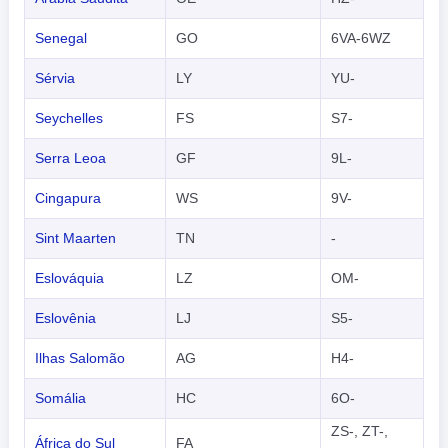
Senegal
GO
6VA-6WZ
Sérvia
LY
YU-
Seychelles
FS
S7-
Serra Leoa
GF
9L-
Cingapura
WS
9V-
Sint Maarten
TN
-
Eslováquia
LZ
OM-
Eslovênia
LJ
S5-
Ilhas Salomão
AG
H4-
Somália
HC
6O-
ZS-, ZT-,
África do Sul
FA