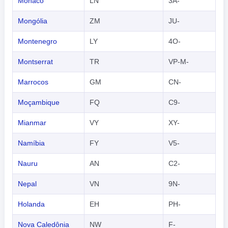
Mônaco
LN
3A-
Mongólia
ZM
JU-
Montenegro
LY
4O-
Montserrat
TR
VP-M-
Marrocos
GM
CN-
Moçambique
FQ
C9-
Mianmar
VY
XY-
Namíbia
FY
V5-
Nauru
AN
C2-
Nepal
VN
9N-
Holanda
EH
PH-
Nova Caledônia
NW
F-