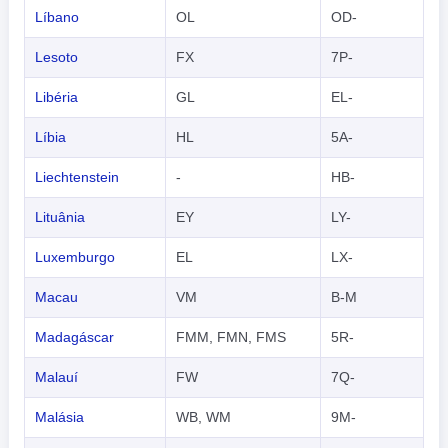
Líbano
OL
OD-
Lesoto
FX
7P-
Libéria
GL
EL-
Líbia
HL
5A-
Liechtenstein
-
HB-
Lituânia
EY
LY-
Luxemburgo
EL
LX-
Macau
VM
B-M
Madagáscar
FMM, FMN, FMS
5R-
Malauí
FW
7Q-
Malásia
WB, WM
9M-