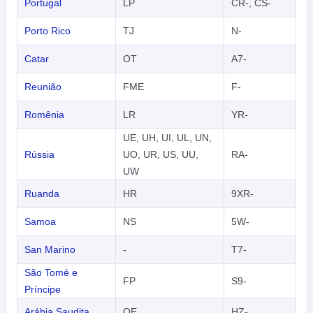
Portugal
LP
CR-, CS-
Porto Rico
TJ
N-
Catar
OT
A7-
Reunião
FME
F-
Romênia
LR
YR-
UE, UH, UI, UL, UN,
Rússia
UO, UR, US, UU,
RA-
UW
Ruanda
HR
9XR-
Samoa
NS
5W-
San Marino
-
T7-
São Tomé e
FP
S9-
Príncipe
Arábia Saudita
OE
HZ-