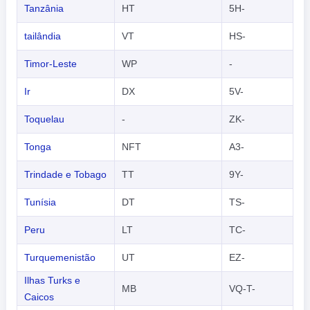
Tanzânia
HT
5H-
tailândia
VT
HS-
Timor-Leste
WP
-
Ir
DX
5V-
Toquelau
-
ZK-
Tonga
NFT
A3-
Trindade e Tobago
TT
9Y-
Tunísia
DT
TS-
Peru
LT
TC-
Turquemenistão
UT
EZ-
Ilhas Turks e
MB
VQ-T-
Caicos