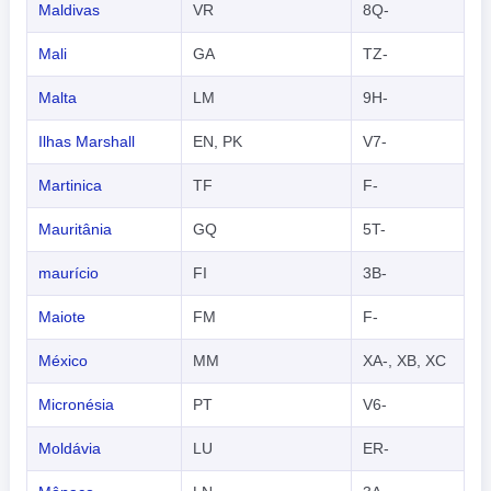
Maldivas
VR
8Q-
Mali
GA
TZ-
Malta
LM
9H-
Ilhas Marshall
EN, PK
V7-
Martinica
TF
F-
Mauritânia
GQ
5T-
maurício
FI
3B-
Maiote
FM
F-
México
MM
XA-, XB, XC
Micronésia
PT
V6-
Moldávia
LU
ER-