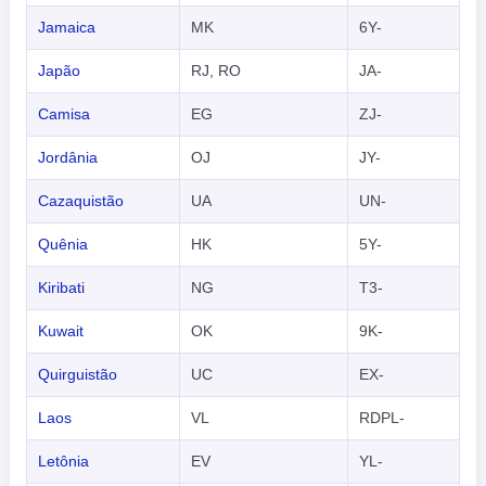
Jamaica
MK
6Y-
Japão
RJ, RO
JA-
Camisa
EG
ZJ-
Jordânia
OJ
JY-
Cazaquistão
UA
UN-
Quênia
HK
5Y-
Kiribati
NG
T3-
Kuwait
OK
9K-
Quirguistão
UC
EX-
Laos
VL
RDPL-
Letônia
EV
YL-