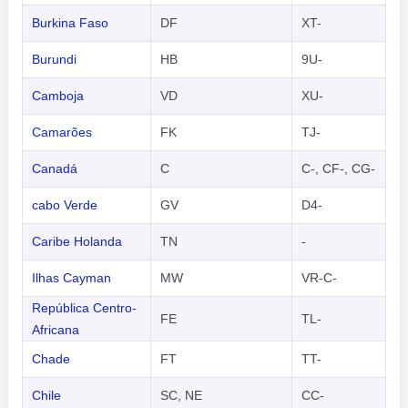
Burkina Faso
DF
XT-
Burundi
HB
9U-
Camboja
VD
XU-
Camarões
FK
TJ-
Canadá
C
C-, CF-, CG-
cabo Verde
GV
D4-
Caribe Holanda
TN
-
Ilhas Cayman
MW
VR-C-
República Centro-
FE
TL-
Africana
Chade
FT
TT-
Chile
SC, NE
CC-