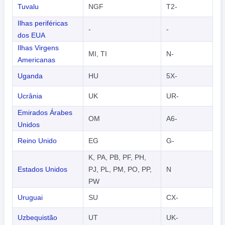
Tuvalu
NGF
T2-
Ilhas periféricas
-
-
dos EUA
Ilhas Virgens
MI, TI
N-
Americanas
Uganda
HU
5X-
Ucrânia
UK
UR-
Emirados Árabes
OM
A6-
Unidos
Reino Unido
EG
G-
K, PA, PB, PF, PH,
Estados Unidos
PJ, PL, PM, PO, PP,
N
PW
Uruguai
SU
CX-
Uzbequistão
UT
UK-