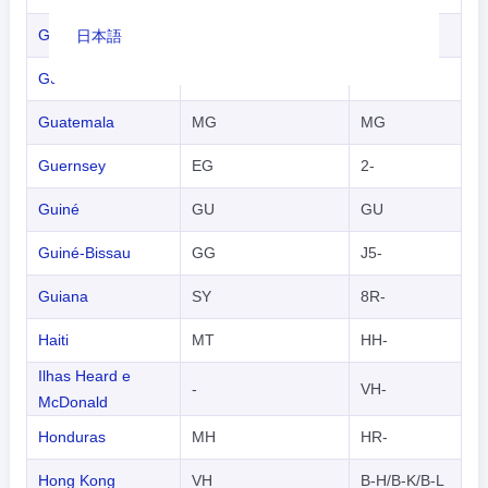
Guadalupe
TF
F-
日本語
Guam
PG
N-
Nederlands
Guatemala
MG
MG
tiếng Việt
Guernsey
EG
2-
Indonesian
Guiné
GU
GU
한국어
Guiné-Bissau
GG
J5-
हिंदी
Guiana
SY
8R-
Haiti
MT
HH-
Ilhas Heard e
-
VH-
McDonald
Honduras
MH
HR-
Hong Kong
VH
B-H/B-K/B-L