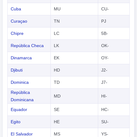
Cuba
MU
CU-
Curaçao
TN
PJ
Chipre
LC
5B-
República Checa
LK
OK-
Dinamarca
EK
OY-
Djibuti
HD
J2-
Dominica
TD
J7-
República
MD
HI-
Dominicana
Equador
SE
HC-
Egito
HE
SU-
El Salvador
MS
YS-