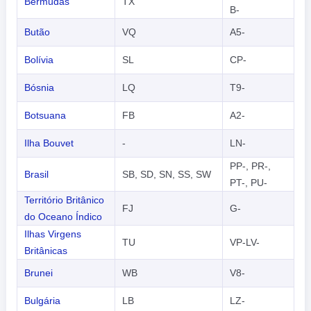
Bermudas
TX
B-
Butão
VQ
A5-
Bolívia
SL
CP-
Bósnia
LQ
T9-
Botsuana
FB
A2-
Ilha Bouvet
-
LN-
PP-, PR-,
Brasil
SB, SD, SN, SS, SW
PT-, PU-
Território Britânico
FJ
G-
do Oceano Índico
Ilhas Virgens
TU
VP-LV-
Britânicas
Brunei
WB
V8-
Bulgária
LB
LZ-