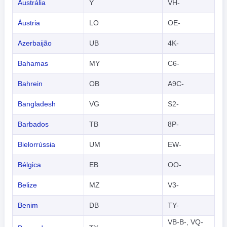
Austrália
Y
VH-
Áustria
LO
OE-
Azerbaijão
UB
4K-
Bahamas
MY
C6-
Bahrein
OB
A9C-
Bangladesh
VG
S2-
Barbados
TB
8P-
Bielorrússia
UM
EW-
Bélgica
EB
OO-
Belize
MZ
V3-
Benim
DB
TY-
VB-B-, VQ-