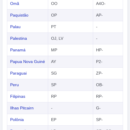
Omã
OO
A4O-
Paquistão
OP
AP-
Palau
PT
-
Palestina
OJ, LV
-
Panamá
MP
HP-
Papua Nova Guiné
AY
P2-
Paraguai
SG
ZP-
Peru
SP
OB-
Filipinas
RP
RP-
Ilhas Pitcairn
-
G-
Polônia
EP
SP-