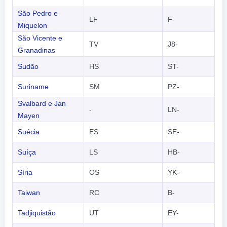
São Pedro e
LF
F-
Miquelon
São Vicente e
TV
J8-
Granadinas
Sudão
HS
ST-
Suriname
SM
PZ-
Svalbard e Jan
-
LN-
Mayen
Suécia
ES
SE-
Suíça
LS
HB-
Síria
OS
YK-
Taiwan
RC
B-
Tadjiquistão
UT
EY-