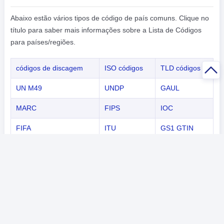
Abaixo estão vários tipos de código de país comuns. Clique no
título para saber mais informações sobre a Lista de Códigos
para países/regiões.
códigos de discagem
ISO códigos
TLD códigos
UN M49
UNDP
GAUL
MARC
FIPS
IOC
FIFA
ITU
GS1 GTIN
NATO
ICAO
Capital
Código do país por continentes
Abaixo estão vários tipos de código de país comuns. Clique no