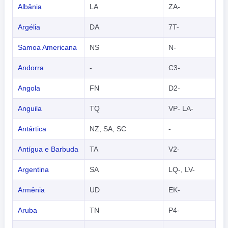
Albânia
LA
ZA-
Argélia
DA
7T-
Samoa Americana
NS
N-
Andorra
-
C3-
Angola
FN
D2-
Anguila
TQ
VP- LA-
Antártica
NZ, SA, SC
-
Antígua e Barbuda
TA
V2-
Argentina
SA
LQ-, LV-
Armênia
UD
EK-
Aruba
TN
P4-