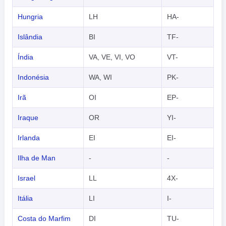
Hungria
LH
HA-
Islândia
BI
TF-
Índia
VA, VE, VI, VO
VT-
Indonésia
WA, WI
PK-
Irã
OI
EP-
Iraque
OR
YI-
Irlanda
EI
EI-
Ilha de Man
-
-
Israel
LL
4X-
Itália
LI
I-
Costa do Marfim
DI
TU-