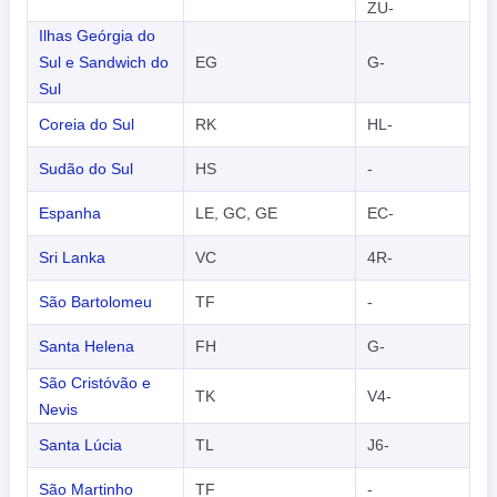
ZU-
Ilhas Geórgia do
Sul e Sandwich do
EG
G-
Sul
Coreia do Sul
RK
HL-
Sudão do Sul
HS
-
Espanha
LE, GC, GE
EC-
Sri Lanka
VC
4R-
São Bartolomeu
TF
-
Santa Helena
FH
G-
São Cristóvão e
TK
V4-
Nevis
Santa Lúcia
TL
J6-
São Martinho
TF
-