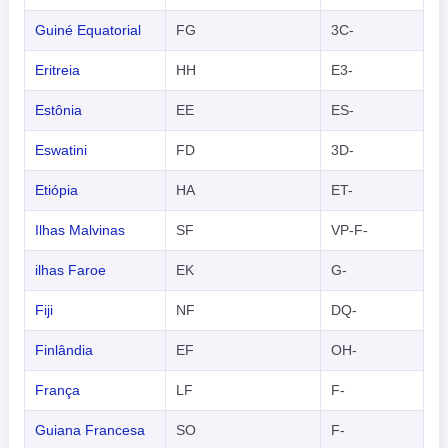
Guiné Equatorial
FG
3C-
Eritreia
HH
E3-
Estônia
EE
ES-
Eswatini
FD
3D-
Etiópia
HA
ET-
Ilhas Malvinas
SF
VP-F-
ilhas Faroe
EK
G-
Fiji
NF
DQ-
Finlândia
EF
OH-
França
LF
F-
Guiana Francesa
SO
F-