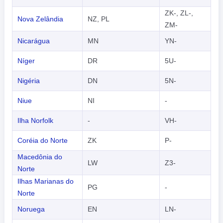
ZK-, ZL-,
Nova Zelândia
NZ, PL
ZM-
Nicarágua
MN
YN-
Níger
DR
5U-
Nigéria
DN
5N-
Niue
NI
-
Ilha Norfolk
-
VH-
Coréia do Norte
ZK
P-
Macedônia do
LW
Z3-
Norte
Ilhas Marianas do
PG
-
Norte
Noruega
EN
LN-