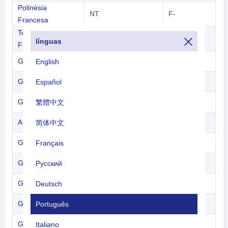
Polinésia
NT
F-
Francesa
Territórios
-
F-
línguas
Franceses do Sul
Gabão
FO
TR-
English
Gâmbia
GB
C5-
Español
Geórgia
UG
4L-
繁體中文
Alemanha
ED, ET
D-
简体中文
Gana
DG
9G-
Français
Gibraltar
LX
VR-G-
Русский
Grécia
LG
SX-
Deutsch
Groenlândia
BG
OY-
Português
Granada
TG
J3-
Italiano