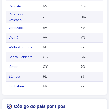
Vanuatu
NV
YJ-
Cidade do
-
HV-
Vaticano
Venezuela
SV
YV-
Vietnã
VV
VN-
Wallis & Futuna
NL
F-
Saara Ocidental
GS
CN-
Iémen
OY
7O-
Zâmbia
FL
9J
Zimbábue
FV
Z-
Código do país por tipos