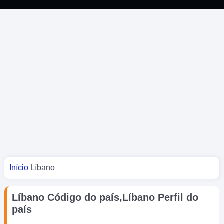
Você está aqui
Início
Líbano
Líbano Código do país,Líbano Perfil do
país