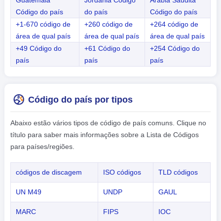
Guatemala
Jordânia Código
Arábia Saudita
Código do país
do país
Código do país
+1-670 código de
+260 código de
+264 código de
área de qual país
área de qual país
área de qual país
+49 Código do
+61 Código do
+254 Código do
país
país
país
Código do país por tipos
Abaixo estão vários tipos de código de país comuns. Clique no
título para saber mais informações sobre a Lista de Códigos
para países/regiões.
códigos de discagem
ISO códigos
TLD códigos
UN M49
UNDP
GAUL
MARC
FIPS
IOC