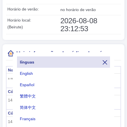
Horário de verão:
no horário de verão
2026-08-08
Horário local:
23:12:54
(Beirute)
Mais informações do código do país
línguas
Nome formal
Capital
English
Beirute
a república libanesa
Español
Código da sub-região
Nome da sub-região
繁體中文
145
Ásia Ocidental
简体中文
Código Regional
nome da região
Français
142
Ásia