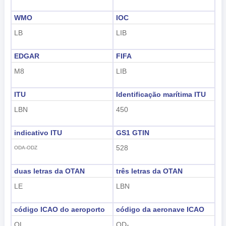
WMO
IOC
LB
LIB
EDGAR
FIFA
M8
LIB
ITU
Identificação marítima ITU
LBN
450
indicativo ITU
GS1 GTIN
528
ODA-ODZ
duas letras da OTAN
três letras da OTAN
LE
LBN
código ICAO do aeroporto
código da aeronave ICAO
OL
OD-