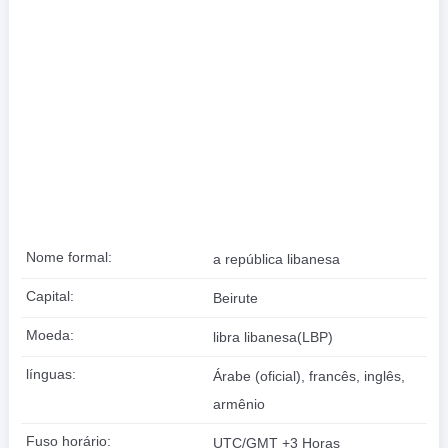
Nome formal:
a república libanesa
Capital:
Beirute
Moeda:
libra libanesa(LBP)
línguas:
Árabe (oficial), francês, inglês,
armênio
Fuso horário:
UTC/GMT +3 Horas