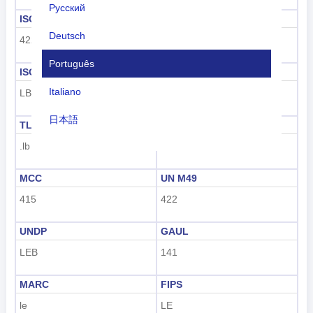
Русский
ISO 3166-1 numérico
ISO 3166-1-Alfa-2
Deutsch
422
LB
Português
ISO 3166-1-Alfa-3
Código de discagem
Italiano
LBN
+961
日本語
TLD
Código da placa
.lb
RL
Nederlands
tiếng Việt
MCC
UN M49
415
422
Indonesian
한국어
UNDP
GAUL
LEB
141
हिंदी
MARC
FIPS
le
LE