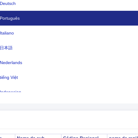
Deutsch
eda:
Euro(EUR)
guas:
Letão (oficial) 56,3%, russo 33,8%, o
Português
0,6% (inclui polonês, ucraniano e
Italiano
bielorrusso), não especificado 9,4%
(2011 est.)
日本語
o horário:
UTC/GMT +3 Horas
Nederlands
ário de verão:
no horário de verão
tiếng Việt
2026-08-08 08:51:5
ário local:
ga)
Indonesian
한국어
हिंदी