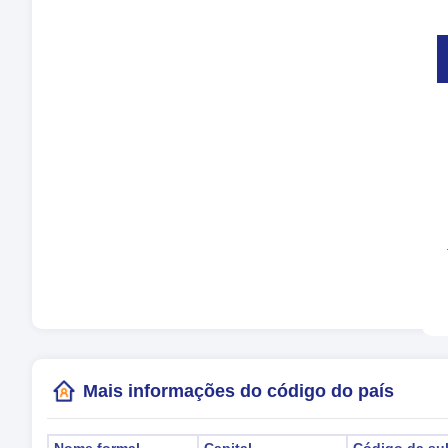
Mo
lín
Fus
Hor
Hor
(Ri
Mais informações do código do país