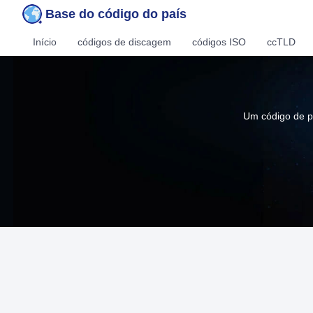
Base do código do país
Início
códigos de discagem
códigos ISO
ccTLD
Um código de pa