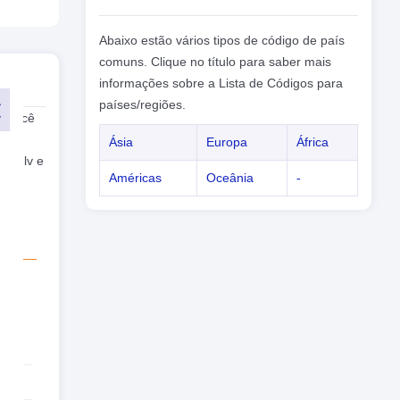
Abaixo estão vários tipos de código de país
comuns. Clique no título para saber mais
informações sobre a Lista de Códigos para
países/regiões.
s, você
do
Ásia
Europa
África
om .lv e
Américas
Oceânia
-