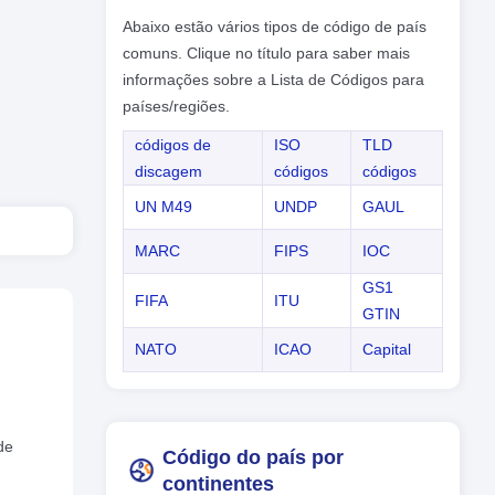
Abaixo estão vários tipos de código de país
comuns. Clique no título para saber mais
informações sobre a Lista de Códigos para
países/regiões.
códigos de
ISO
TLD
discagem
códigos
códigos
UN M49
UNDP
GAUL
MARC
FIPS
IOC
GS1
FIFA
ITU
GTIN
NATO
ICAO
Capital
de
Código do país por
continentes