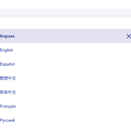
línguas
ônia é o número 371. Se você quiser ligar para o Letônia de outro paí
e(O código de discagem ou código de chamada ou código de telefone 
English
ou domínios de Internet específicos do país para o Letônia termina c
Español
繁體中文
ISO Três Letras
TLD
LVA
.lv
简体中文
Français
me formal:
República da Letônia
Русский
ital:
Riga