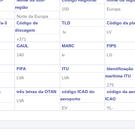
b-
Nome da sub-
Código Regional
nome da regi
região
150
Europa
Norte da Europa
fa-3
Código de
TLD
Código da pl
discagem
.lv
LV
+371
GAUL
MARC
FIPS
140
lv
LG
FIFA
ITU
Identificação
marítima ITU
LVA
LVA
275
a
três letras da OTAN
código ICAO do
código da ae
aeroporto
ICAO
LVA
EV
YL-