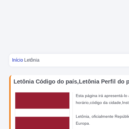
Você está aqui
Início
Letônia
Letônia Código do país,Letônia Perfil do 
Esta página irá apresentá-l
horário,código da cidade,Ins
Letônia, oficialmente Repúbl
Europa.