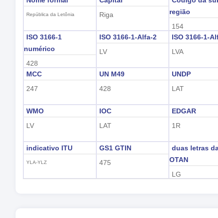
Nome formal
Capital
Código da su
região
Riga
República da Letônia
154
ISO 3166-1
ISO 3166-1-Alfa-2
ISO 3166-1-Al
numérico
LV
LVA
428
MCC
UN M49
UNDP
247
428
LAT
WMO
IOC
EDGAR
LV
LAT
1R
indicativo ITU
GS1 GTIN
duas letras d
OTAN
475
YLA-YLZ
LG