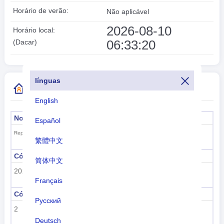
Horário de verão:
Não aplicável
2026-08-10
Horário local:
06:33:20
(Dacar)
línguas
Mais informações do código do país
English
Nome formal
Capital
Español
Dacar
República do Senegal
繁體中文
Código da sub-região
Nome da sub-região
简体中文
202
África Subsaariana
Français
Código Regional
nome da região
Русский
2
África
Deutsch