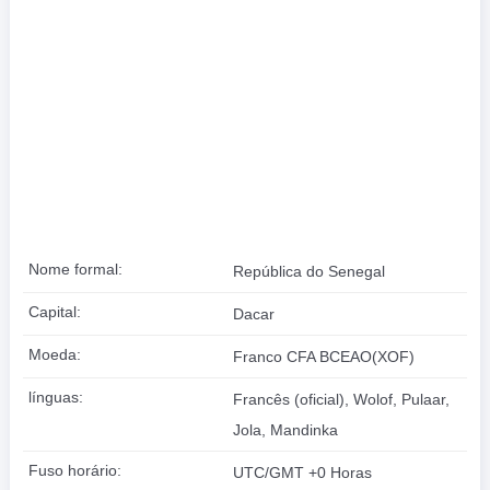
Nome formal:
República do Senegal
Capital:
Dacar
Moeda:
Franco CFA BCEAO(XOF)
línguas:
Francês (oficial), Wolof, Pulaar,
Jola, Mandinka
Fuso horário:
UTC/GMT +0 Horas