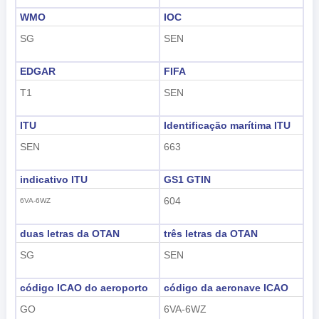
WMO
IOC
SG
SEN
EDGAR
FIFA
T1
SEN
ITU
Identificação marítima ITU
SEN
663
indicativo ITU
GS1 GTIN
604
6VA-6WZ
duas letras da OTAN
três letras da OTAN
SG
SEN
código ICAO do aeroporto
código da aeronave ICAO
GO
6VA-6WZ