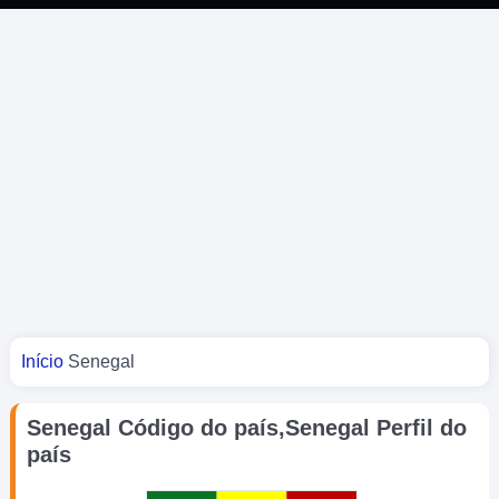
Você está aqui
Início
Senegal
Senegal Código do país,Senegal Perfil do
país