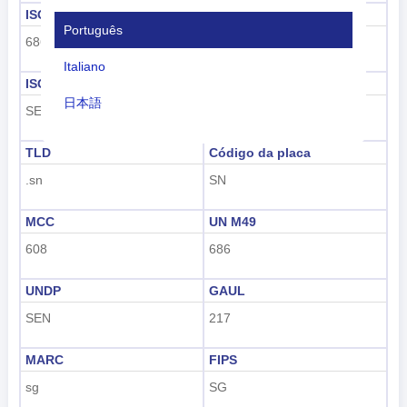
ISO 3166-1 numérico
ISO 3166-1-Alfa-2
Português
686
SN
Italiano
ISO 3166-1-Alfa-3
Código de discagem
日本語
SEN
+221
Nederlands
TLD
Código da placa
tiếng Việt
.sn
SN
Indonesian
MCC
UN M49
한국어
608
686
हिंदी
UNDP
GAUL
SEN
217
MARC
FIPS
sg
SG