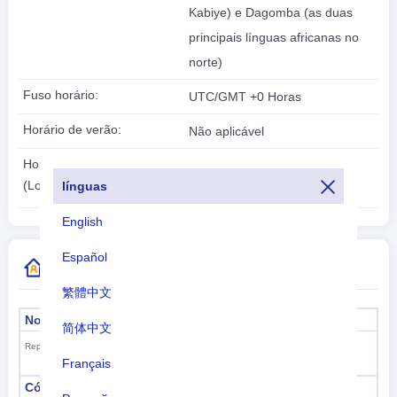
Kabiye) e Dagomba (as duas
principais línguas africanas no
norte)
Fuso horário:
UTC/GMT +0 Horas
Horário de verão:
Não aplicável
2026-08-09
Horário local:
09:23:10
(Lomé)
línguas
English
Español
Mais informações do código do país
繁體中文
Nome formal
Capital
简体中文
Lomé
República Togolesa
Français
Código da sub-região
Nome da sub-região