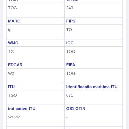
TOG
243
MARC
FIPS
tg
TO
WMO
IOC
TG
TOG
EDGAR
FIFA
W2
TOG
ITU
Identificação marítima ITU
TGO
671
indicativo ITU
GS1 GTIN
-
5VA-5VZ