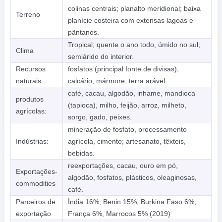
colinas centrais; planalto meridional; baixa
Terreno
planície costeira com extensas lagoas e
pântanos.
Tropical; quente o ano todo, úmido no sul;
Clima
semiárido do interior.
Recursos
fosfatos (principal fonte de divisas),
naturais:
calcário, mármore, terra arável.
café, cacau, algodão, inhame, mandioca
produtos
(tapioca), milho, feijão, arroz, milheto,
agrícolas:
sorgo, gado, peixes.
mineração de fosfato, processamento
Indústrias:
agrícola, cimento; artesanato, têxteis,
bebidas.
reexportações, cacau, ouro em pó,
Exportações-
algodão, fosfatos, plásticos, oleaginosas,
commodities
café.
Parceiros de
Índia 16%, Benin 15%, Burkina Faso 6%,
exportação
França 6%, Marrocos 5% (2019)