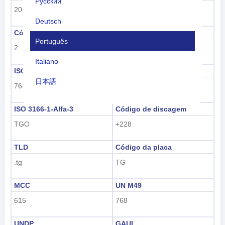
Русский
202
África Subsaariana
Deutsch
Código Regional
nome da região
Português
2
África
Italiano
ISO 3166-1 numérico
ISO 3166-1-Alfa-2
日本語
768
TG
Nederlands
ISO 3166-1-Alfa-3
Código de discagem
tiếng Việt
TGO
+228
Indonesian
TLD
Código da placa
한국어
.tg
TG
हिंदी
MCC
UN M49
615
768
UNDP
GAUL