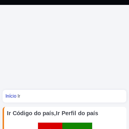
Você está aqui
Início
Ir
Ir Código do país,Ir Perfil do país