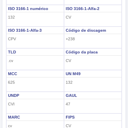
tiếng Việt
ISO 3166-1 numérico
ISO 3166-1-Alfa-2
Indonesian
132
CV
한국어
ISO 3166-1-Alfa-3
Código de discagem
हिंदी
CPV
+238
TLD
Código da placa
.cv
CV
MCC
UN M49
625
132
UNDP
GAUL
CVI
47
MARC
FIPS
cv
CV