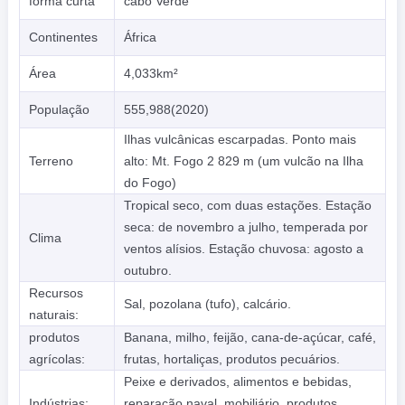
forma curta
cabo Verde
Continentes
África
Área
4,033km²
População
555,988(2020)
Ilhas vulcânicas escarpadas. Ponto mais
Terreno
alto: Mt. Fogo 2 829 m (um vulcão na Ilha
do Fogo)
Tropical seco, com duas estações. Estação
seca: de novembro a julho, temperada por
Clima
ventos alísios. Estação chuvosa: agosto a
outubro.
Recursos
Sal, pozolana (tufo), calcário.
naturais:
produtos
Banana, milho, feijão, cana-de-açúcar, café,
agrícolas:
frutas, hortaliças, produtos pecuários.
Peixe e derivados, alimentos e bebidas,
Indústrias:
reparação naval, mobiliário, produtos