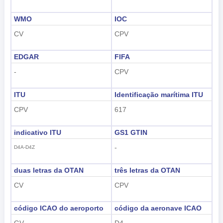
WMO
IOC
CV
CPV
EDGAR
FIFA
-
CPV
ITU
Identificação marítima ITU
CPV
617
indicativo ITU
GS1 GTIN
-
D4A-D4Z
duas letras da OTAN
três letras da OTAN
CV
CPV
código ICAO do aeroporto
código da aeronave ICAO