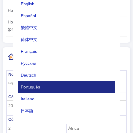
English
Horário de verão:
Não aplicável
Español
2026-08-09
Horário local:
繁體中文
08:59:43
(praia)
简体中文
Français
Mais informações do código do país
Русский
Nome formal
Capital
Deutsch
praia
República de Cabo Verde
Português
Código da sub-região
Nome da sub-região
Italiano
202
África Subsaariana
日本語
Código Regional
nome da região
Nederlands
2
África