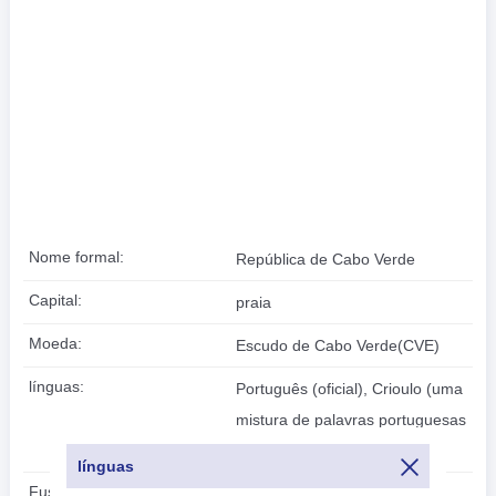
Nome formal:
República de Cabo Verde
Capital:
praia
Moeda:
Escudo de Cabo Verde(CVE)
línguas:
Português (oficial), Crioulo (uma
mistura de palavras portuguesas
e da África Ocidental)
línguas
Fuso horário:
UTC/GMT -1 Horas