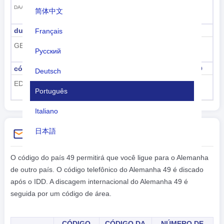
400-440
DAA-DRS, Y2A-Y9Z
简体中文
duas letras da OTAN
três letras da OTAN
Français
GE
DEU
Русский
código ICAO do aeroporto
código da aeronave ICAO
Deutsch
ED, ET
D-
Português
Italiano
日本語
Instruções de discagem
Nederlands
O código do país 49 permitirá que você ligue para o Alemanha
de outro país. O código telefônico do Alemanha 49 é discado
tiếng Việt
após o IDD. A discagem internacional do Alemanha 49 é
Indonesian
seguida por um código de área.
한국어
CÓDIGO
CÓDIGO DA
NÚMERO DE