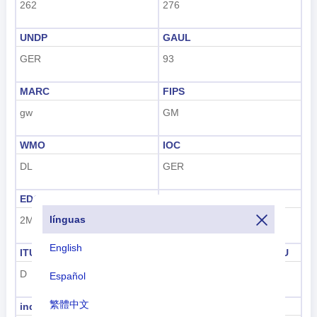
262
276
UNDP
GAUL
GER
93
MARC
FIPS
gw
GM
WMO
IOC
DL
GER
EDGAR
FIFA
línguas
2M
GER
English
ITU
Identificação marítima ITU
D
211, 218
Español
繁體中文
indicativo ITU
GS1 GTIN