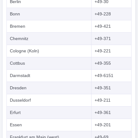
Berlin
+49-30
Bonn
+49-228
Bremen
+49-421
Chemnitz
+49-371
Cologne (Koln)
+49-221
Cottbus
+49-355
Darmstadt
+49-6151
Dresden
+49-351
Dusseldorf
+49-211
Erfurt
+49-361
Essen
+49-201
Frankfurt am Main (west)
+49-69