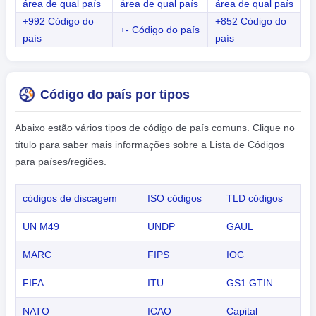
área de qual país
área de qual país
área de qual país
+992 Código do
+852 Código do
+- Código do país
país
país
Código do país por tipos
Abaixo estão vários tipos de código de país comuns. Clique no
título para saber mais informações sobre a Lista de Códigos
para países/regiões.
códigos de discagem
ISO códigos
TLD códigos
UN M49
UNDP
GAUL
MARC
FIPS
IOC
FIFA
ITU
GS1 GTIN
NATO
ICAO
Capital