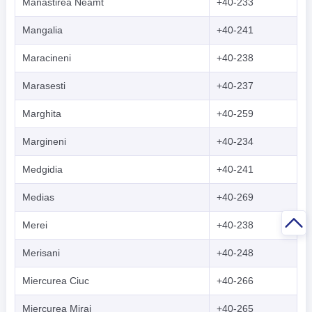
Manastirea Neamt
+40-233
Mangalia
+40-241
Maracineni
+40-238
Marasesti
+40-237
Marghita
+40-259
Margineni
+40-234
Medgidia
+40-241
Medias
+40-269
Merei
+40-238
Merisani
+40-248
Miercurea Ciuc
+40-266
Miercurea Miraj
+40-265