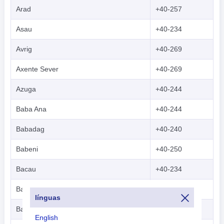
Arad
+40-257
Asau
+40-234
Avrig
+40-269
Axente Sever
+40-269
Azuga
+40-244
Baba Ana
+40-244
Babadag
+40-240
Babeni
+40-250
Bacau
+40-234
Bacia
+40-254
línguas
Baia Mare
+40-262
English