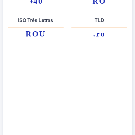
40
RO
+
ISO Três Letras
TLD
ROU
.ro