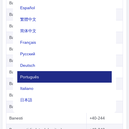
Baia Sprie
+40-262
Español
Baicoi
+40-244
繁體中文
Baiculesti
+40-248
简体中文
Baile Felix
+40-259
Français
Baile Govora
+40-250
Русский
Baile Herculane
+40-255
Deutsch
Baile Olanesti
+40-250
Português
Bailesti
+40-251
Italiano
Bals
+40-249
日本語
Baneasa
+40-241
Nederlands
Banesti
+40-244
tiếng Việt