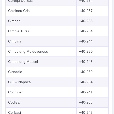
Certeju De Sus
+40-254
Chisineu Cris
+40-257
Cimpeni
+40-258
Cimpia Turzii
+40-264
Cimpina
+40-244
Cimpulung Moldovenesc
+40-230
Cimpulung Muscel
+40-248
Cisnadie
+40-269
Cluj – Napoca
+40-264
Cochirleni
+40-241
Codlea
+40-268
Colibasi
+40-248