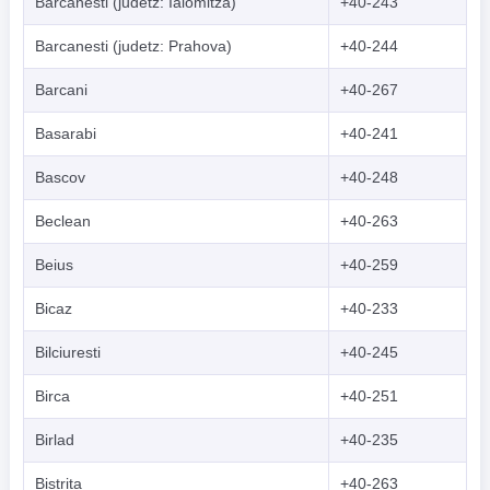
Barcanesti (judetz: Ialomitza)
+40-243
Indonesian
Barcanesti (judetz: Prahova)
+40-244
한국어
Barcani
+40-267
हिंदी
Basarabi
+40-241
Bascov
+40-248
Beclean
+40-263
Beius
+40-259
Bicaz
+40-233
Bilciuresti
+40-245
Birca
+40-251
Birlad
+40-235
Bistrita
+40-263