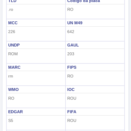
TLD
Código da placa
.ro
RO
MCC
UN M49
226
642
UNDP
GAUL
ROM
203
MARC
FIPS
rm
RO
WMO
IOC
RO
ROU
EDGAR
FIFA
S5
ROU