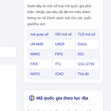
Dưới đây là một số loại mã quốc gia phổ
biến. Nhấp vào tiêu đề để tìm hiểu thêm
thông tin về Danh sách mã cho các quốc
gia/khu vực.
mã quay số
ISO mã số
TLD mã số
UN M49
UNDP
GAUL
MARC
FIPS
IOC
FIFA
ITU
GS1 GTIN
NATO
ICAO
Thủ đô
Mã quốc gia theo lục địa