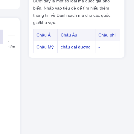
Dưới đây là một số loại mã quốc gia phổ
biến. Nhấp vào tiêu đề để tìm hiểu thêm
thông tin về Danh sách mã cho các quốc
gia/khu vực.
Châu Á
Châu Âu
Châu phi
khác,
Tên miền
Châu Mỹ
châu đại dương
-
 là