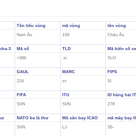
Tên tiểu vùng
mã vùng
tên vùng
Nam Âu
150
Châu Âu
pha-3
Mã số
TLD
Mã biển số x
+386
.si
SLO
GAUL
MARC
FIPS
224
xv
SI
FIFA
ITU
ID hàng hải I
SVN
SVN
278
hư
NATO ba lá thư
Mã sân bay ICAO
mã máy bay 
SVN
LJ
S5-