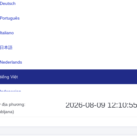
Deutsch
n tệ:
Euro(EUR)
ôn ngữ:
Tiếng Slovenia (chính thức) 91,1%, t
Português
Serbo-Croatia 4,5%, tiếng khác hoặc
Italiano
không xác định 4,4%, tiếng Ý (chính 
chỉ ở các đô thị nơi cộng đồng người
日本語
trú), tiếng Hungary (chính thức, chỉ 
đô thị nơi cộng đồng người Hungary
Nederlands
trú) (điều tra dân số năm 2002)
tiếng Việt
 giờ:
UTC/GMT +2 Giờ
Indonesian
t kiệm thời gian ban ngày:
trong DST
2026-08-09 12:10:5
 địa phương:
한국어
ubljana)
हिंदी