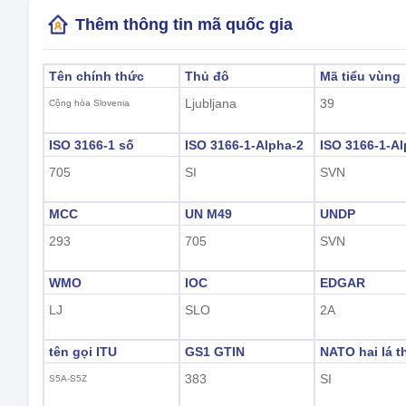
Thêm thông tin mã quốc gia
Tên chính thức
Thủ đô
Mã tiểu vùng
Ljubljana
39
Cộng hòa Slovenia
ISO 3166-1 số
ISO 3166-1-Alpha-2
ISO 3166-1-Al
705
SI
SVN
MCC
UN M49
UNDP
293
705
SVN
WMO
IOC
EDGAR
LJ
SLO
2A
tên gọi ITU
GS1 GTIN
NATO hai lá t
383
SI
S5A-S5Z