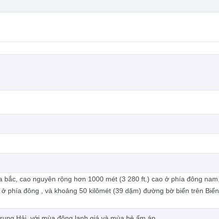
hía bắc, cao nguyên rộng hơn 1000 mét (3 280 ft.) cao ở phía đông nam
 ở phía đông , và khoảng 50 kilômét (39 dặm) đường bờ biển trên Biển
 Trung Hải, với mùa đông lạnh giá và mùa hè ấm áp.