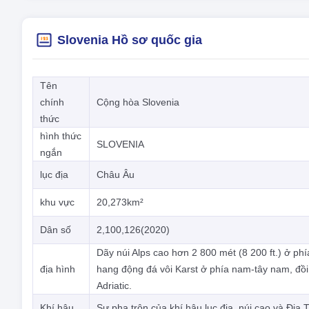
Slovenia Hồ sơ quốc gia
Tên
chính
Cộng hòa Slovenia
thức
hình thức
SLOVENIA
ngắn
lục địa
Châu Âu
khu vực
20,273km²
Dân số
2,100,126(2020)
Dãy núi Alps cao hơn 2 800 mét (8 200 ft.) ở p
địa hình
hang động đá vôi Karst ở phía nam-tây nam, đồi
Adriatic.
Khí hậu
Sự pha trộn của khí hậu lục địa, núi cao và Địa