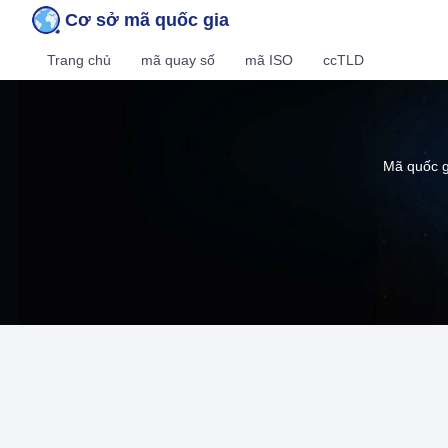
Cơ sở mã quốc gia
Trang chủ
mã quay số
mã ISO
ccTLD
Mã quốc g