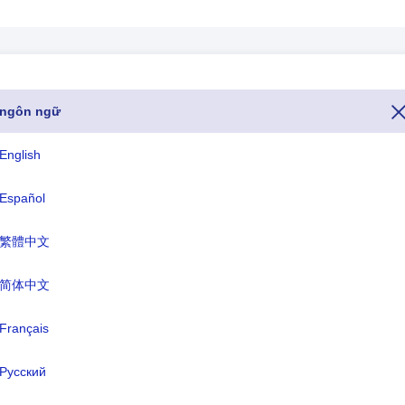
ngôn ngữ
ở Slovenia là số 386. Nếu bạn muốn gọi đến Slovenia từ một quốc gia 
 số hoặc mã gọi hoặc mã điện thoại của Slovenia bắt đầu bằng +386). 
English
ốc gia dành cho Slovenia kết thúc bằng .si và tên tiền tệ của Slovenia
Español
繁體中文
ISO ba chữ cái
TLD
SVN
.si
简体中文
Français
 chính thức:
Cộng hòa Slovenia
Русский
 đô:
Ljubljana