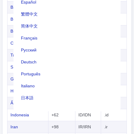
Español
Băng-la-đét
+880
BD/BGD
.bd
繁體中文
Bu-tan
+975
BT/BTN
.bt
简体中文
Bru-nây
+673
BN/BRN
.bn
Français
Campuchia
+855
KH/KHM
.kh
Русский
Trung Quốc
+86
CN/CHN
.cn
Deutsch
Síp
+357
CY/CYP
.cy
Português
Gruzia
+995
GE/GEO
.ge
Italiano
Hồng Kông
+852
HK/HKG
.hk
日本語
Ấn Độ
+91
IN/IND
.in
Nederlands
Indonesia
+62
ID/IDN
.id
tiếng Việt
Iran
+98
IR/IRN
.ir
Indonesian