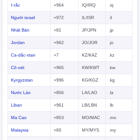
I-rắc
+964
IQ/IRQ
.iq
한국어
Người israel
+972
IL/ISR
.il
हिंदी
Nhật Bản
+81
JP/JPN
.jp
Jordan
+962
JO/JOR
.jo
Ca-dắc-xtan
+7
KZ/KAZ
.kz
Cô-oét
+965
KW/KWT
.kw
Kyrgyzstan
+996
KG/KGZ
.kg
Nước Lào
+856
LA/LAO
.la
Liban
+961
LB/LBN
.lb
Ma Cao
+853
MO/MAC
.mo
Malaysia
+60
MY/MYS
.my