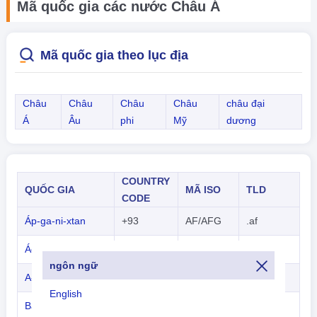
Mã quốc gia các nước Châu Á
Mã quốc gia theo lục địa
Châu
Châu
Châu
Châu
châu đại
Á
Âu
phi
Mỹ
dương
COUNTRY
QUỐC GIA
MÃ ISO
TLD
CODE
Áp-ga-ni-xtan
+93
AF/AFG
.af
Ác-mê-ni-a
+374
AM/ARM
.am
ngôn ngữ
A-déc-bai-gian
+994
AZ/AZE
.az
English
Bahrain
+973
BH/BHR
.bh