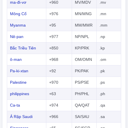
ma-đi-vơ
+960
MV/MDV
.mv
Mông Cổ
+976
MN/MNG
.mn
Myanma
+95
MM/MMR
.mm
Nê-pan
+977
NP/NPL
.np
Bắc Triều Tiên
+850
KP/PRK
.kp
ô-man
+968
OM/OMN
.om
Pa-ki-xtan
+92
PK/PAK
.pk
Palestine
+970
PS/PSE
.ps
philippines
+63
PH/PHL
.ph
Ca-ta
+974
QA/QAT
.qa
Ả Rập Saudi
+966
SA/SAU
.sa