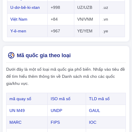
U-dơ-bê-ki-xtan
+998
UZ/UZB
.uz
Việt Nam
+84
VN/VNM
.vn
Y-ê-men
+967
YE/YEM
.ye
Mã quốc gia theo loại
Dưới đây là một số loại mã quốc gia phổ biến. Nhấp vào tiêu đề
để tìm hiểu thêm thông tin về Danh sách mã cho các quốc
gia/khu vực.
mã quay số
ISO mã số
TLD mã số
UN M49
UNDP
GAUL
MARC
FIPS
IOC