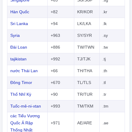
Singapore
+65
SG/SGP
.sg
Hàn Quốc
+82
KR/KOR
.kr
Sri Lanka
+94
LK/LKA
.lk
Syria
+963
SY/SYR
.sy
Đài Loan
+886
TW/TWN
.tw
tajikistan
+992
TJ/TJK
.tj
nước Thái Lan
+66
TH/THA
.th
Đông Timor
+670
TL/TLS
.tl
Thổ Nhĩ Kỳ
+90
TR/TUR
.tr
Tuốc-mê-ni-xtan
+993
TM/TKM
.tm
các Tiểu Vương
Quốc Ả Rập
+971
AE/ARE
.ae
Thống Nhất