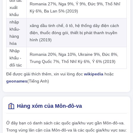
đối tác
Romania 27%, Nga 9%, Ý 9%, Đức 9%, Thổ Nhĩ
xuất
Kỳ 6%, Ba Lan 5% (2019)
khẩu
nhập
xăng dầu tinh chế, ô tô, hệ thống dây điện cách
khẩu-
điện, thuốc đóng gói, thiết bị phát thanh truyền
hàng
hình (2019)
hóa
Nhập
Romania 20%, Nga 10%, Ukraine 9%, Đức 8%,
khẩu -
Trung Quốc 7%, Thổ Nhĩ Kỳ 6%, Ý 6% (2019)
đối tác
Để được giải thích thêm, xin vui lòng đọc
wikipedia
hoặc
geonames
(Tiếng Anh)
Hàng xóm của Môn-đô-va
Ở đây bạn có danh sách các quốc gia/khu vực gần Môn-đô-va.
Trong vùng lân cận của Môn-đô-va là các quốc gia/khu vực sau: