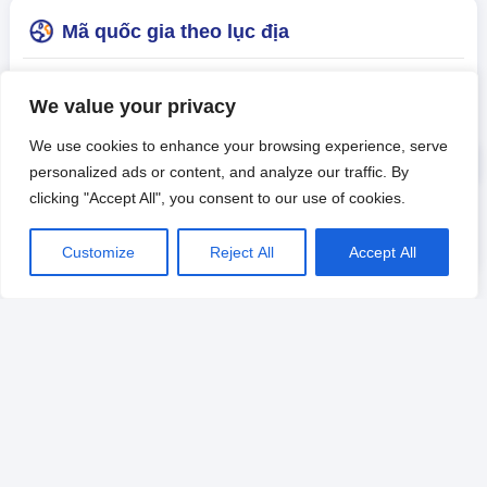
Mã quốc gia theo lục địa
Dưới đây là một số loại mã quốc gia phổ biến. Nhấp vào tiêu đề
We value your privacy
để tìm hiểu thêm thông tin về Danh sách mã cho các quốc
gia/khu vực.
We use cookies to enhance your browsing experience, serve
personalized ads or content, and analyze our traffic. By
Châu Á
Châu Âu
Châu phi
clicking "Accept All", you consent to our use of cookies.
Châu Mỹ
châu đại dương
-
Customize
Reject All
Accept All