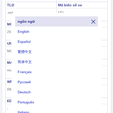
TLD
Mã biển số xe
.md
MD
ngôn ngữ
MCC
UN M49
English
259
498
Español
UNDP
GAUL
MOL
165
繁體中文
简体中文
MARC
FIPS
mv
MD
Français
WMO
IOC
Русский
RM
MDA
Deutsch
EDGAR
FIFA
Português
-
MDA
Italiano