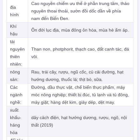
Cao nguyên chiếm ưu thế ở phần trung tâm, thảo
địa
nguyên thoai thoải, sườn đồi dốc dần về phía
hình
nam đến Biển Đen.
Khí
Ôn đới lục địa, mùa đông ôn hòa, mùa hè ấm áp.
hậu
tài
nguyên
Than non, photphorit, thạch cao, đất canh tác, đá
thiên
vôi.
nhiên:
nông
Rau, trái cây, rượu, ngũ cốc, củ cải đường, hạt
sản:
hướng dương, thuốc lá; thịt bò, sữa.
Các
Đường, dầu thực vật, chế biến thực phẩm, máy
ngành
móc nông nghiệp; thiết bị đúc, tủ lạnh và tủ đông,
nghề:
máy giặt; hàng dệt kim, giày dép, dệt may.
xuất
khẩu-
dây cách điện, hạt hướng dương, rượu, ngô, nội
hàng
thất (2019)
hóa