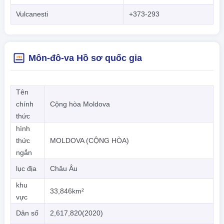
Vulcanesti
+373-293
Môn-đô-va Hồ sơ quốc gia
Tên
chính
Cộng hòa Moldova
thức
hình
thức
MOLDOVA (CỘNG HÒA)
ngắn
lục địa
Châu Âu
khu
33,846km²
vực
Dân số
2,617,820(2020)