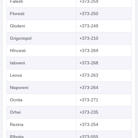
Falesti
+373-259
Floresti
+373-250
Glodeni
+373-249
Grigoriopol
+373-210
Hîncesti
+373-269
Ialoveni
+373-268
Leova
+373-263
Nisporeni
+373-264
Ocnita
+373-271
Orhei
+373-235
Rezina
+373-254
Rîbnita
+373-555