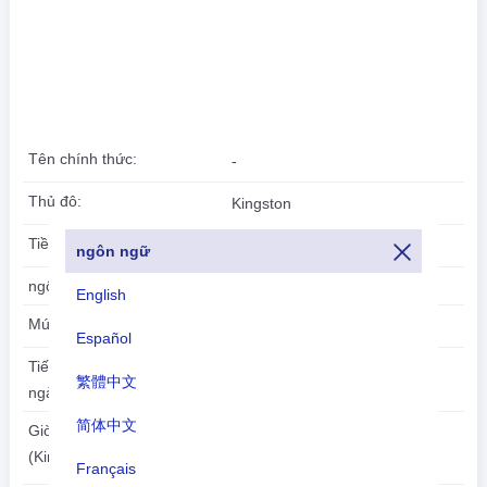
Tên chính thức:
-
Thủ đô:
Kingston
Tiền tệ:
đô la Úc(AUD)
ngôn ngữ
ngôn ngữ:
English
Múi giờ:
UTC/GMT +11 Giờ
Español
Tiết kiệm thời gian ban
繁體中文
ngày:
简体中文
2026-08-08
Giờ địa phương:
10:12:08
(Kingston)
Français