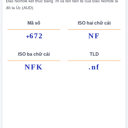
Đảo Norfolk kết thúc bằng .nf và tên tiền tệ của Đảo Norfolk là
đô la Úc (AUD).
Mã số
ISO hai chữ cái
672
NF
+
ISO ba chữ cái
TLD
NFK
.nf