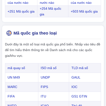
của nước nào
nước nào
của nước nào
+254 Mã quốc
+251 Mã quốc gia
+503 Mã quốc gia
gia
Mã quốc gia theo loại
Dưới đây là một số loại mã quốc gia phổ biến. Nhấp vào tiêu đề
để tìm hiểu thêm thông tin về Danh sách mã cho các quốc
gia/khu vực.
mã quay số
ISO mã số
TLD mã số
UN M49
UNDP
GAUL
MARC
FIPS
IOC
FIFA
ITU
GS1 GTIN
NATO
ICAO
Thủ đô