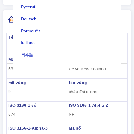
Русский
Thêm thông tin mã quốc gia
Deutsch
Português
Tên chính thức
Thủ đô
Italiano
Kingston
-
日本語
Mã tiểu vùng
Tên tiểu vùng
Nederlands
53
Úc và New Zealand
tiếng Việt
mã vùng
tên vùng
Indonesian
9
châu đại dương
한국어
ISO 3166-1 số
ISO 3166-1-Alpha-2
574
NF
हिंदी
ISO 3166-1-Alpha-3
Mã số