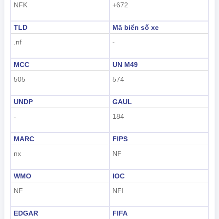
NFK
+672
TLD
Mã biển số xe
.nf
-
MCC
UN M49
505
574
UNDP
GAUL
-
184
MARC
FIPS
nx
NF
WMO
IOC
NF
NFI
EDGAR
FIFA