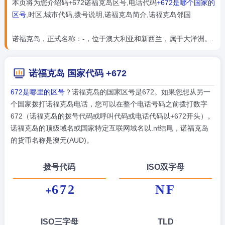
本页将为您介绍码+672诺福克岛区号,电话代码
+672是哪个国家的
区号
,时区,城市代码,拨号说明,诺福克岛简介,诺福克岛邻国
诺福克岛，正式名称：-，位于澳大利亚和新西兰，属于大洋洲。.
诺福克岛 国家代码 +672
672是哪里的区号
？诺福克岛的国家区号是672。如果您想从另一
个国家拨打诺福克岛电话，您可以在整个电话号码之前拨打数字
672（诺福克岛的拨号代码或呼叫代码或电话代码以+672开头）。
诺福克岛的顶级域名或国家特定互联网域名以.nf结尾，诺福克岛
的货币名称是澳元(AUD)。
拨号代码
ISO双字母
672
NF
+
ISO三字母
TLD