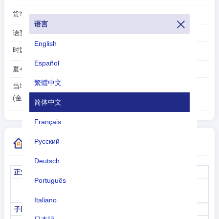
货币:
澳元(AUD)
语言
语言:
English
时区:
UTC/GMT +11 小时
Español
夏令时:
繁體中文
2026-08-10
当地时间:
20:24:39
(金士顿)
简体中文
Français
Русский
更多国家代码信息
Deutsch
正式名称
首都
Português
金士顿
-
Italiano
子区域代码
子区域名称