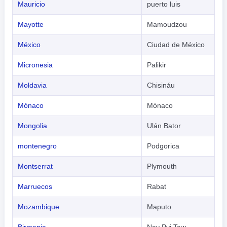
Mauricio
puerto luis
Mayotte
Mamoudzou
México
Ciudad de México
Micronesia
Palikir
Moldavia
Chisináu
Mónaco
Mónaco
Mongolia
Ulán Bator
montenegro
Podgorica
Montserrat
Plymouth
Marruecos
Rabat
Mozambique
Maputo