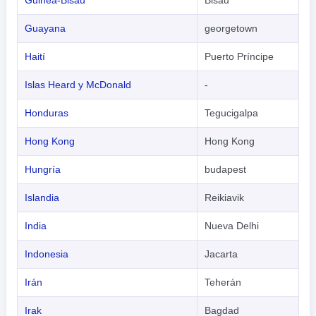
Guinea-Bisáu
Bisáu
हिंदी
Guayana
georgetown
Haití
Puerto Príncipe
Islas Heard y McDonald
-
Honduras
Tegucigalpa
Hong Kong
Hong Kong
Hungría
budapest
Islandia
Reikiavik
India
Nueva Delhi
Indonesia
Jacarta
Irán
Teherán
Irak
Bagdad