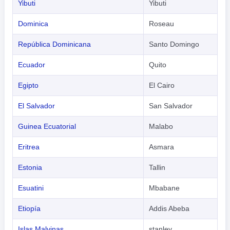
Yibuti
Yibuti
Dominica
Roseau
República Dominicana
Santo Domingo
Ecuador
Quito
Egipto
El Cairo
El Salvador
San Salvador
Guinea Ecuatorial
Malabo
Eritrea
Asmara
Estonia
Tallin
Esuatini
Mbabane
Etiopía
Addis Abeba
Islas Malvinas
stanley