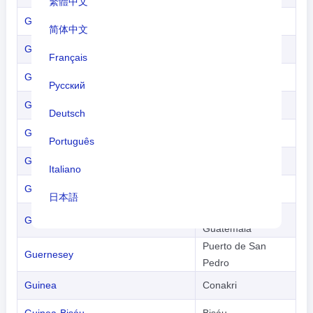
繁體中文
Ghana
Acra
简体中文
Gibraltar
Gibraltar
Français
Grecia
Atenas
Русский
Groenlandia
Nuuk
Deutsch
Granada
San Jorge
Português
Guadalupe
Basse-Terre
Italiano
Guam
Hagatna
日本語
Ciudad de
Guatemala
Nederlands
Guatemala
Puerto de San
tiếng Việt
Guernesey
Pedro
Indonesian
Guinea
Conakri
한국어