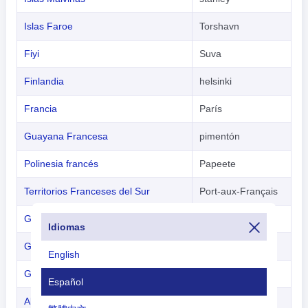
Islas Faroe
Torshavn
Fiyi
Suva
Finlandia
helsinki
Francia
París
Guayana Francesa
pimentón
Polinesia francés
Papeete
Territorios Franceses del Sur
Port-aux-Français
Gabón
Libreville
Idiomas
Gambia
Banjul
English
Georgia
Tiflis
Español
Alemania
Berlina