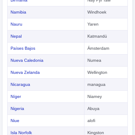
Birmania
Nay Pyi Taw
Namibia
Windhoek
Nauru
Yaren
Nepal
Katmandú
Países Bajos
Ámsterdam
Nueva Caledonia
Numea
Nueva Zelanda
Wellington
Nicaragua
managua
Níger
Niamey
Nigeria
Abuya
Niue
alofi
Isla Norfolk
Kingston