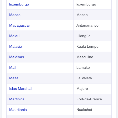
luxemburgo
luxemburgo
Macao
Macao
Madagascar
Antananarivo
Malaui
Lilongüe
Malasia
Kuala Lumpur
Maldivas
Masculino
Malí
bamako
Malta
La Valeta
Islas Marshall
Majuro
Martinica
Fort-de-France
Mauritania
Nuakchot