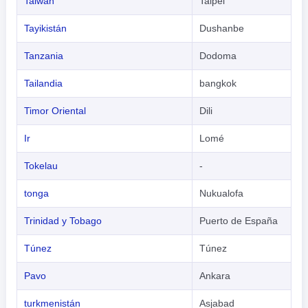
Taiwán
Taipéi
Tayikistán
Dushanbe
Tanzania
Dodoma
Tailandia
bangkok
Timor Oriental
Dili
Ir
Lomé
Tokelau
-
tonga
Nukualofa
Trinidad y Tobago
Puerto de España
Túnez
Túnez
Pavo
Ankara
turkmenistán
Asjabad