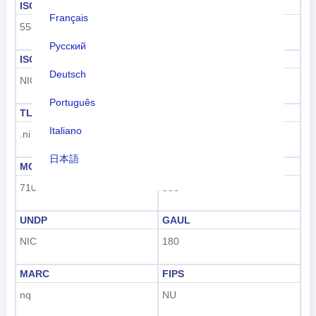
ISO 3166-1 numérico
ISO 3166-1-Alfa-2
Français
558
NI
Русский
ISO 3166-1-Alfa-3
Codigo para marcar
Deutsch
NIC
+505
Português
TLD
Codigo de la placa
Italiano
.ni
NIC
日本語
MCC
UN M49
Nederlands
710
558
tiếng Việt
UNDP
GAUL
NIC
180
Indonesian
한국어
MARC
FIPS
nq
NU
हिंदी