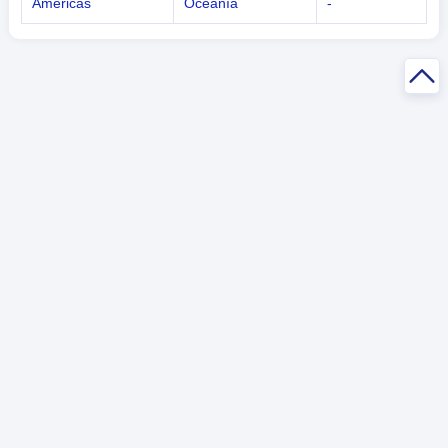
Américas
Oceanía
-