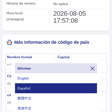
Horario de verano:
No aplica
2026-08-05
Hora local:
17:57:09
(managua)
Más información de código de país
Nombre formal
Capital
managua
la República de Nicaragua
Idiomas
Código de subregión
Nombre de la subregión
English
419
América Latina y el Caribe
Español
código de región
nombre de la región
繁體中文
19
Américas
简体中文