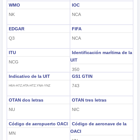
WMO
IOC
NK
NCA
EDGAR
FIFA
Q3
NCA
ITU
Identificación marítima de la
UIT
NCG
350
Indicativo de la UIT
GS1 GTIN
743
H6A-H7Z,HTA-HTZ,YNA-YNZ
OTAN dos letras
OTAN tres letras
NU
NIC
Código de aeropuerto OACI
Código de aeronave de la
OACI
MN