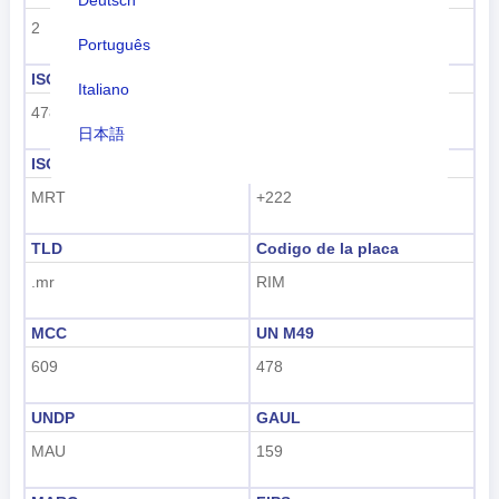
2
África
Português
ISO 3166-1 numérico
ISO 3166-1-Alfa-2
Italiano
478
MR
日本語
ISO 3166-1-Alfa-3
Codigo para marcar
Nederlands
MRT
+222
tiếng Việt
TLD
Codigo de la placa
Indonesian
.mr
RIM
한국어
MCC
UN M49
हिंदी
609
478
UNDP
GAUL
MAU
159