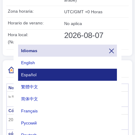
Zona horaria:
UTC/GMT +0 Horas
Horario de verano:
No aplica
2026-08-07
Hora local:
20:03:00
(Nuakchot)
Idiomas
English
Más información de código de país
Español
繁體中文
Nombre formal
Capital
Nuakchot
la República Islámica de Mauritania
简体中文
Código de subregión
Nombre de la subregión
Français
202
Africa Sub-sahariana
Русский
código de región
nombre de la región
Deutsch