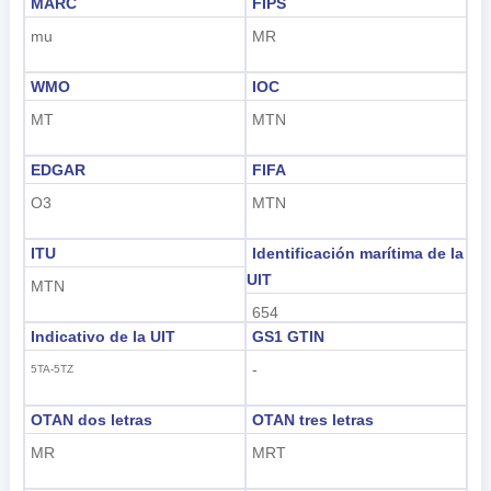
MARC
FIPS
mu
MR
WMO
IOC
MT
MTN
EDGAR
FIFA
O3
MTN
ITU
Identificación marítima de la
UIT
MTN
654
Indicativo de la UIT
GS1 GTIN
-
5TA-5TZ
OTAN dos letras
OTAN tres letras
MR
MRT