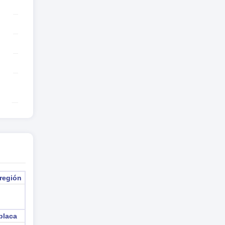
1
 región
placa