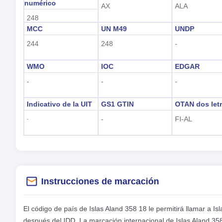
numérico
AX
ALA
248
MCC
UN M49
UNDP
244
248
-
WMO
IOC
EDGAR
-
-
-
Indicativo de la UIT
GS1 GTIN
OTAN dos let
-
FI-AL
-
Instrucciones de marcación
El código de país de Islas Aland 358 18 le permitirá llamar a I
después del IDD. La marcación internacional de Islas Aland 35