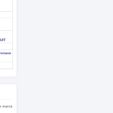
n
 UIT
ronave
se marca