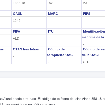
+358 18
.ax
AX
GAUL
MARC
FIPS
1242
-
-
FIFA
ITU
Identificació
marítima de la
ALD
-
-
ras
OTAN tres letras
Código de
Código de ae
aeropuerto OACI
de la OACI
-
-
OH-
slas Aland desde otro país. El código de teléfono de Islas Aland 358 18 
8 18 va seguida de un código de área.