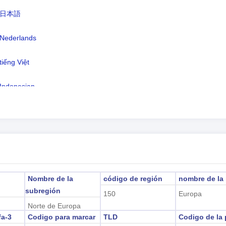
neda:
Euro(EUR)
日本語
omas:
sueco
Nederlands
a horaria:
UTC/GMT +2 Horas
tiếng Việt
ario de verano:
En horario de verano
2026-08-08 08:53:4
a local:
Indonesian
ariehamn)
한국어
हिंदी
Nombre de la
código de región
nombre de la
subregión
150
Europa
Norte de Europa
fa-3
Codigo para marcar
TLD
Codigo de la 