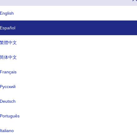
English
Español
18. Si desea llamar a Islas Aland desde otro país, puede hacerlo marcan
繁體中文
go de marcación o código de llamada o código telefónico de Islas Ala
minios de Internet específicos del país para Islas Aland termina con .a
简体中文
Français
ISO tres letras
TLD
Русский
ALA
.ax
Deutsch
mbre formal:
Português
-
ital:
mariehamn
Italiano