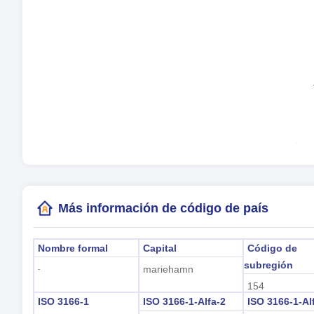
Mo
Idi
Zon
Hor
Hor
(m
Más información de código de país
Nombre formal
Capital
Código de
subregión
mariehamn
-
154
ISO 3166-1
ISO 3166-1-Alfa-2
ISO 3166-1-Al