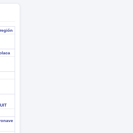
 región
placa
n
 UIT
ronave