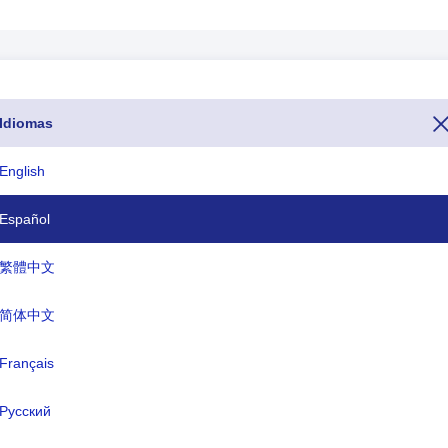
Idiomas
 desea llamar a Burundi desde otro país, puede hacerlo marcando el nú
cación o código de llamada o código telefónico de Burundi comienza c
English
specíficos del país para Burundi termina con .bi y el nombre de la mone
Español
ISO tres letras
TLD
繁體中文
BDI
.bi
简体中文
Français
mbre formal:
la República de Burundi
Русский
ital:
Buyumbura