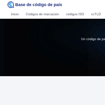
Base de código de país
Inicio
Códigos de marcación
códigos ISO
ccTLD
Un código de pa