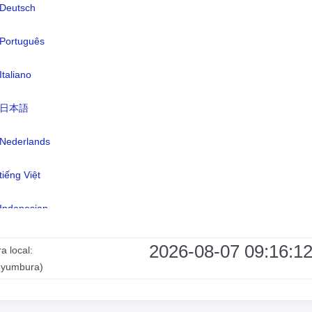
neda:
Franco de Burundi(BIF)
Deutsch
omas:
Kirundi 29,7 % (oficial), kirundi y otro
Português
idiomas 9,1 %, francés (oficial) y fra
y otros idiomas 0,3 %, swahili y swahi
Italiano
otros idiomas 0,2 % (a lo largo del l
日本語
Tanganica y en la zona de Bujumbur
inglés e inglés y otros idioma 0,06 %
Nederlands
más de 2 idiomas 3,7 %, sin especifi
56,9 % (2008 est.)
tiếng Việt
a horaria:
UTC/GMT +2 Horas
Indonesian
ario de verano:
No aplica
한국어
2026-08-07 09:16:1
a local:
uyumbura)
हिंदी