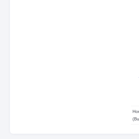
Mo
Idi
Zon
Hor
Hor
(B