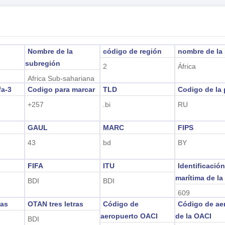
Nombre de la
código de región
nombre de la
subregión
2
África
Africa Sub-sahariana
fa-3
Codigo para marcar
TLD
Codigo de la 
+257
.bi
RU
GAUL
MARC
FIPS
43
bd
BY
FIFA
ITU
Identificació
marítima de la
BDI
BDI
609
ras
OTAN tres letras
Código de
Código de ae
aeropuerto OACI
de la OACI
BDI