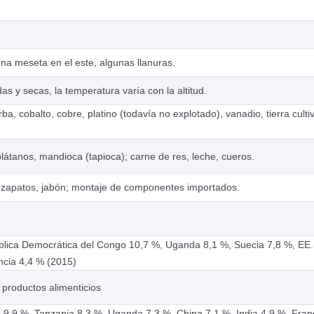
a meseta en el este, algunas llanuras.
as y secas, la temperatura varía con la altitud.
rba, cobalto, cobre, platino (todavía no explotado), vanadio, tierra culti
plátanos, mandioca (tapioca); carne de res, leche, cueros.
zapatos, jabón; montaje de componentes importados.
blica Democrática del Congo 10,7 %, Uganda 8,1 %, Suecia 7,8 %, EE.
ncia 4,4 % (2015)
, productos alimenticios
 9,9 %, Tanzania 8,3 %, Uganda 7,3 %, China 7,1 %, India 4,9 %, Fran