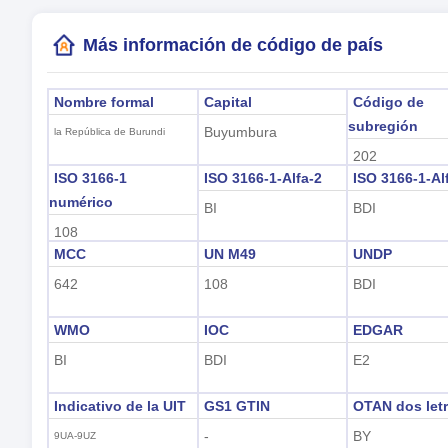
Más información de código de país
Nombre formal
Capital
Código de
subregión
Buyumbura
la República de Burundi
202
ISO 3166-1
ISO 3166-1-Alfa-2
ISO 3166-1-Al
numérico
BI
BDI
108
MCC
UN M49
UNDP
642
108
BDI
WMO
IOC
EDGAR
BI
BDI
E2
Indicativo de la UIT
GS1 GTIN
OTAN dos let
-
BY
9UA-9UZ