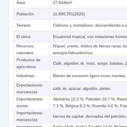
Área
27,834km²
Población
11,890,781(2020)
Terreno
Colinoso y montañoso, descendiendo a un
El clima
Ecuatorial tropical, con estaciones húmed
Recursos
Níquel, uranio, óxidos de tierras raras, tu
naturales:
energía hidroeléctrica.
Productos de
Café, algodón, té, maíz, sorgo, batatas, 
agricultura:
Industrias:
Bienes de consumo ligero como mantas, 
Exportaciones-
café, té, azúcar, algodón, pieles
mercancías
Exportaciones-
Alemania 12,3 %, Pakistán 10,7 %, Repú
socios
7,1 %, Bélgica 6,3 %, Ruanda 4,6 %, Fra
Importaciones-
bienes de capital, derivados del petróleo
mercancías
Importaciones -
Kenia 15 %, Arabia Saudita 14 %, Bélgica