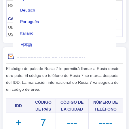
RS
RUS
Deutsch
Código de aeropuerto OACI
Código de aeronave de la
Português
OACI
UE, UH, UI, UL, UN, UO, UR,
Italiano
US, UU, UW
RA-
日本語
Instrucciones de marcación
Nederlands
tiếng Việt
El código de país de Rusia 7 le permitirá llamar a Rusia desde
otro país. El código de teléfono de Rusia 7 se marca después
Indonesian
del IDD. La marcación internacional de Rusia 7 va seguida de
un código de área.
한국어
हिंदी
CÓDIGO
CÓDIGO DE
NÚMERO DE
IDD
DE PAÍS
LA CIUDAD
TELÉFONO
+
7
---
----