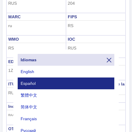
RUS
204
MARC
FIPS
ru
RS
WMO
IOC
RS
RUS
Idiomas
EDGAR
FIFA
1Z
RUS
English
Español
ITU
Identificación marítima de la
UIT
RUS
繁體中文
273
Indicativo de la UIT
GS1 GTIN
简体中文
460-469
RAA-TZZ, UAA-UIZ
Français
OTAN dos letras
OTAN tres letras
Русский