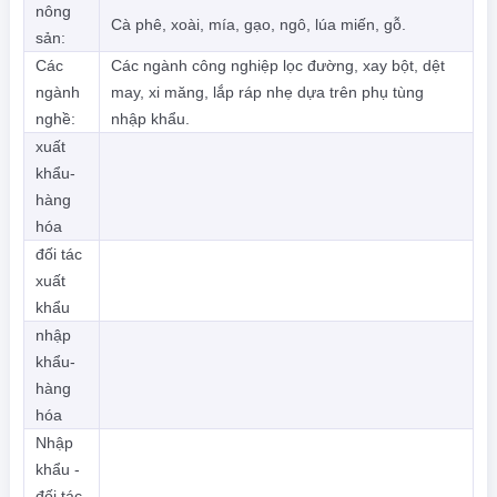
nông
Cà phê, xoài, mía, gạo, ngô, lúa miến, gỗ.
sản:
Các
Các ngành công nghiệp lọc đường, xay bột, dệt
ngành
may, xi măng, lắp ráp nhẹ dựa trên phụ tùng
nghề:
nhập khẩu.
xuất
khẩu-
hàng
hóa
đối tác
xuất
khẩu
nhập
khẩu-
hàng
hóa
Nhập
khẩu -
đối tác