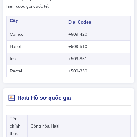
hiện cuộc gọi quốc tế.
City
Dial Codes
Comcel
+509-420
Haitel
+509-510
Iris
+509-851
Rectel
+509-330
Haiti Hồ sơ quốc gia
Tên
chính
Cộng hòa Haiti
thức