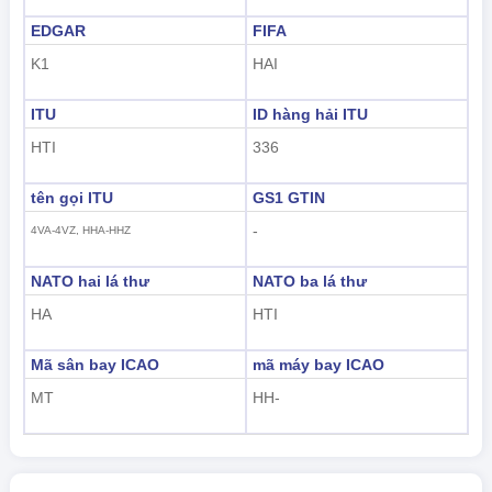
EDGAR
FIFA
K1
HAI
ITU
ID hàng hải ITU
HTI
336
tên gọi ITU
GS1 GTIN
-
4VA-4VZ, HHA-HHZ
NATO hai lá thư
NATO ba lá thư
HA
HTI
Mã sân bay ICAO
mã máy bay ICAO
MT
HH-