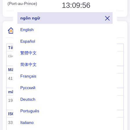
13:09:57
(Port-au-Prince)
ngôn ngữ
English
Thêm thông tin mã quốc gia
Español
Tên chính thức
Thủ đô
繁體中文
Port-au-Prince
Cộng hòa Haiti
简体中文
Mã tiểu vùng
Tên tiểu vùng
Français
419
Châu Mỹ Latinh và Caribe
Русский
mã vùng
tên vùng
Deutsch
19
Châu Mỹ
Português
ISO 3166-1 số
ISO 3166-1-Alpha-2
332
HT
Italiano