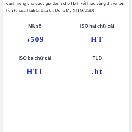
dành riêng cho quốc gia dành cho Haiti kết thúc bằng .ht và tên
tiền tệ của Haiti là Bầu bí, Đô la Mỹ (HTG,USD).
Mã số
ISO hai chữ cái
509
HT
+
ISO ba chữ cái
TLD
HTI
.ht