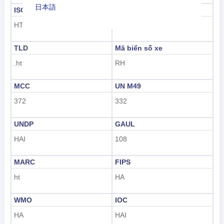
日本語
ISO 3166-1-Alpha-3
Mã số
HTI
+509
Nederlands
tiếng Việt
TLD
Mã biển số xe
.ht
RH
Indonesian
MCC
UN M49
한국어
372
332
हिंदी
UNDP
GAUL
HAI
108
MARC
FIPS
ht
HA
WMO
IOC
HA
HAI