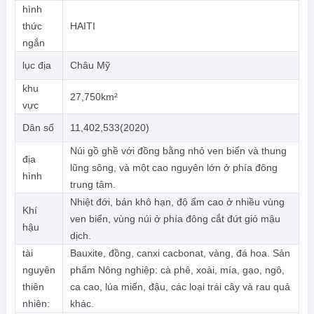
hình
thức
HAITI
ngắn
lục địa
Châu Mỹ
khu
27,750km²
vực
Dân số
11,402,533(2020)
Núi gồ ghề với đồng bằng nhỏ ven biển và thung
địa
lũng sông, và một cao nguyên lớn ở phía đông
hình
trung tâm.
Nhiệt đới, bán khô hạn, độ ẩm cao ở nhiều vùng
Khí
ven biển, vùng núi ở phía đông cắt đứt gió mậu
hậu
dịch.
tài
Bauxite, đồng, canxi cacbonat, vàng, đá hoa. Sản
nguyên
phẩm Nông nghiệp: cà phê, xoài, mía, gạo, ngô,
thiên
ca cao, lúa miến, đậu, các loại trái cây và rau quả
nhiên:
khác.