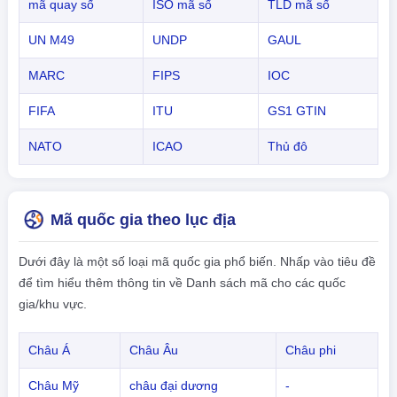
mã quay số
ISO mã số
TLD mã số
UN M49
UNDP
GAUL
MARC
FIPS
IOC
FIFA
ITU
GS1 GTIN
NATO
ICAO
Thủ đô
Mã quốc gia theo lục địa
Dưới đây là một số loại mã quốc gia phổ biến. Nhấp vào tiêu đề
để tìm hiểu thêm thông tin về Danh sách mã cho các quốc
gia/khu vực.
Châu Á
Châu Âu
Châu phi
Châu Mỹ
châu đại dương
-