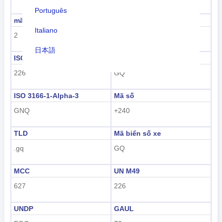
Português
mã vùng
tên vùng
Italiano
2
Châu phi
日本語
ISO 3166-1 số
ISO 3166-1-Alpha-2
Nederlands
226
GQ
tiếng Việt
ISO 3166-1-Alpha-3
Mã số
Indonesian
GNQ
+240
한국어
TLD
Mã biển số xe
.gq
GQ
हिंदी
MCC
UN M49
627
226
UNDP
GAUL