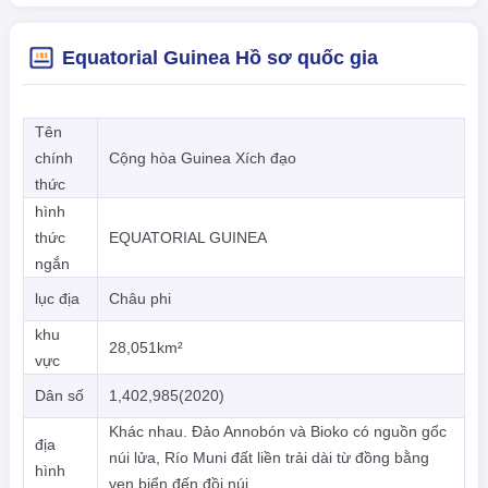
Equatorial Guinea Hồ sơ quốc gia
Tên
chính
Cộng hòa Guinea Xích đạo
thức
hình
thức
EQUATORIAL GUINEA
ngắn
lục địa
Châu phi
khu
28,051km²
vực
Dân số
1,402,985(2020)
Khác nhau. Đảo Annobón và Bioko có nguồn gốc
địa
núi lửa, Río Muni đất liền trải dài từ đồng bằng
hình
ven biển đến đồi núi.