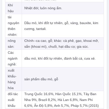
Khí
Nhiệt đới; luôn nóng ẩm.
hậu
tài
nguyên
Dầu mỏ, khí đốt tự nhiên, gỗ, vàng, bauxite, kim
thiên
cương, tantali.
nhiên:
nông
Chính--ca cao, gỗ; khác: cà phê, gạo, khoai mỡ,
sản:
sắn (khoai mì), chuối, hạt dầu cọ; gia súc.
Các
ngành
dầu mỏ, khí đốt tự nhiên, đánh bắt cá, cưa xẻ.
nghề:
xuất
khẩu-
sản phẩm dầu mỏ, gỗ
hàng
hóa
đối tác
Trung Quốc 16,6%, Hàn Quốc 15,1%, Tây Ban
xuất
Nha 9%, Brazil 8,2%, Hà Lan 6,8%, Nam Phi
khẩu
6,6%, Ấn Độ 5,8%, Anh 5,7%, Pháp 5,7% (2015)