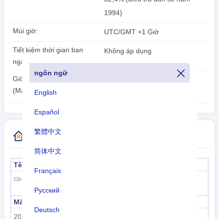
1994)
Múi giờ:
UTC/GMT +1 Giờ
Tiết kiệm thời gian ban
Không áp dụng
ngày:
ngôn ngữ
2026-08-06
Giờ địa phương:
17:46:46
(Malabo)
English
Español
繁體中文
Thêm thông tin mã quốc gia
简体中文
Tên chính thức
Thủ đô
Français
Malabo
Cộng hòa Guinea Xích đạo
Русский
Mã tiểu vùng
Tên tiểu vùng
Deutsch
202
Châu Phi cận Sahara