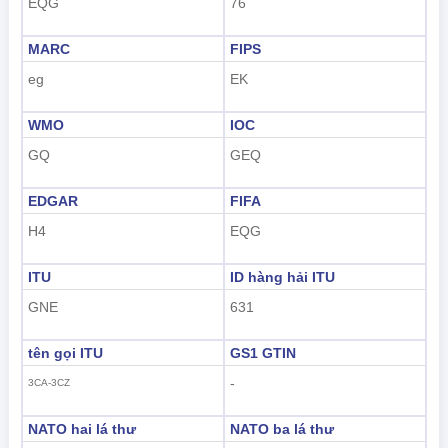
EQG
76
MARC
FIPS
eg
EK
WMO
IOC
GQ
GEQ
EDGAR
FIFA
H4
EQG
ITU
ID hàng hải ITU
GNE
631
tên gọi ITU
GS1 GTIN
-
3CA-3CZ
NATO hai lá thư
NATO ba lá thư