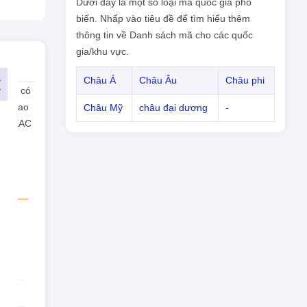
Dưới đây là một số loại mã quốc gia phổ
biến. Nhấp vào tiêu đề để tìm hiểu thêm
thông tin về Danh sách mã cho các quốc
gia/khu vực.
Châu Á
Châu Âu
Châu phi
 bạn có
cấp cao
Châu Mỹ
châu đại dương
-
nc BEAC