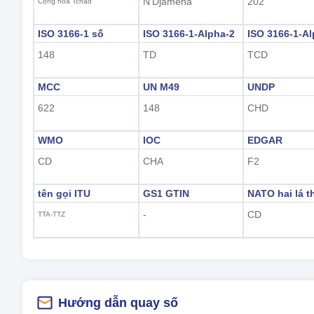
N'Djamena
202
Cộng hòa Tchad
ISO 3166-1 số
ISO 3166-1-Alpha-2
ISO 3166-1-Al
148
TD
TCD
MCC
UN M49
UNDP
622
148
CHD
WMO
IOC
EDGAR
CD
CHA
F2
tên gọi ITU
GS1 GTIN
NATO hai lá t
-
CD
TTA-TTZ
Hướng dẫn quay số