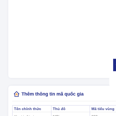
Tiề
ng
Múi
Tiế
Giờ
(N
Thêm thông tin mã quốc gia
Tên chính thức
Thủ đô
Mã tiểu vùng