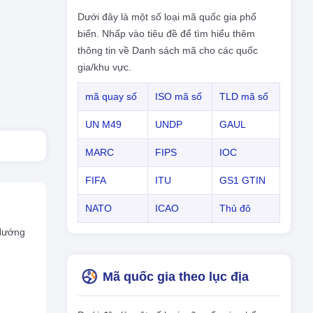
Dưới đây là một số loại mã quốc gia phổ
biến. Nhấp vào tiêu đề để tìm hiểu thêm
thông tin về Danh sách mã cho các quốc
gia/khu vực.
mã quay số
ISO mã số
TLD mã số
UN M49
UNDP
GAUL
MARC
FIPS
IOC
FIFA
ITU
GS1 GTIN
NATO
ICAO
Thủ đô
,Hướng
Mã quốc gia theo lục địa