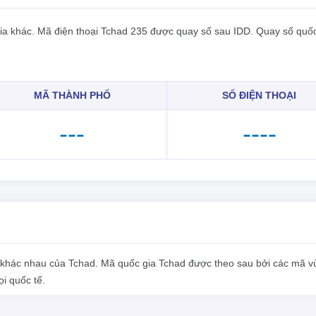
ia khác. Mã điện thoại Tchad 235 được quay số sau IDD. Quay số quốc
MÃ THÀNH PHỐ
SỐ ĐIỆN THOẠI
---
----
 khác nhau của Tchad. Mã quốc gia Tchad được theo sau bởi các mã v
i quốc tế.