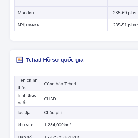
Moudou
+235-69 plus f
N’djamena
+235-51 plus f
Tchad Hồ sơ quốc gia
Tên chính
Cộng hòa Tchad
thức
hình thức
CHAD
ngắn
lục địa
Châu phi
khu vực
1,284,000km²
Dân số
16,425,859(2020)