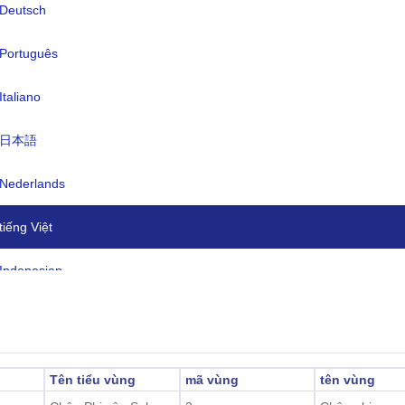
Deutsch
n tệ:
CFA Franc BEAC(XAF)
ôn ngữ:
Tiếng Pháp (chính thức), tiếng Ả Rậ
Português
(chính thức), Sara (ở phía nam), hơ
Italiano
ngôn ngữ và phương ngữ khác nhau
 giờ:
UTC/GMT +1 Giờ
日本語
t kiệm thời gian ban ngày:
Không áp dụng
Nederlands
2026-08-07 22:10:2
 địa phương:
tiếng Việt
'Djamena)
Indonesian
한국어
हिंदी
Tên tiểu vùng
mã vùng
tên vùng