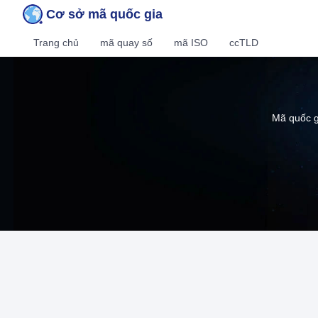
Cơ sở mã quốc gia
Trang chủ
mã quay số
mã ISO
ccTLD
Mã quốc g