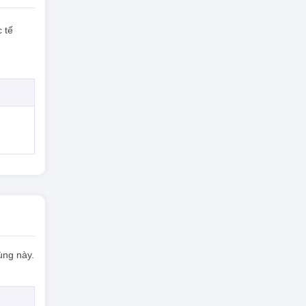
 tế
ùng này.