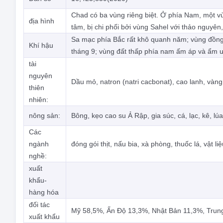
Chad có ba vùng riêng biệt. Ở phía Nam, một vù
địa hình
tâm, bị chi phối bởi vùng Sahel với thảo nguyên
Sa mạc phía Bắc rất khô quanh năm; vùng đồng
Khí hậu
tháng 9; vùng đất thấp phía nam ấm áp và ẩm 
tài
nguyên
Dầu mỏ, natron (natri cacbonat), cao lanh, vàng, 
thiên
nhiên:
nông sản:
Bông, kẹo cao su Ả Rập, gia súc, cá, lạc, kê, lúa
Các
ngành
đóng gói thịt, nấu bia, xà phòng, thuốc lá, vật l
nghề:
xuất
khẩu-
hàng hóa
đối tác
Mỹ 58,5%, Ấn Độ 13,3%, Nhật Bản 11,3%, Trun
xuất khẩu