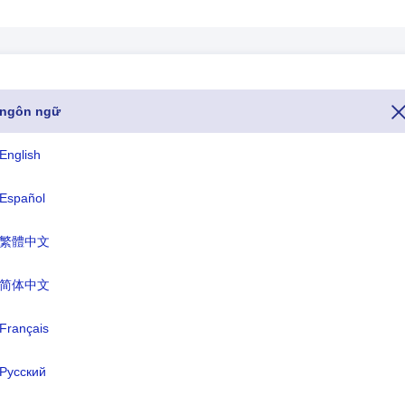
ngôn ngữ
ở Tchad là số 235. Nếu bạn muốn gọi đến Tchad từ một quốc gia khác,
c mã gọi hoặc mã điện thoại của Tchad bắt đầu bằng +235). Tên miền 
English
 dành cho Tchad kết thúc bằng .td và tên tiền tệ của Tchad là CFA Fra
Español
繁體中文
ISO ba chữ cái
TLD
TCD
.td
简体中文
Français
 chính thức:
Cộng hòa Tchad
Русский
 đô:
N'Djamena