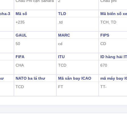
Châu Phi cận Sahara
2
Châu phi
pha-3
Mã số
TLD
Mã biển số x
+235
.td
TCH, TD
GAUL
MARC
FIPS
50
cd
CD
FIFA
ITU
ID hàng hải I
CHA
TCD
670
hư
NATO ba lá thư
Mã sân bay ICAO
mã máy bay 
TCD
FT
TT-