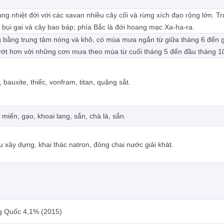
ng nhiệt đới với các xavan nhiều cây cối và rừng xích đạo rộng lớn. T
, bụi gai và cây bao báp; phía Bắc là đới hoang mạc Xa-ha-ra.
 bằng trung tâm nóng và khô, có mùa mưa ngắn từ giữa tháng 6 đến 
ướt hơn với những cơn mưa theo mùa từ cuối tháng 5 đến đầu tháng 1
bauxite, thiếc, vonfram, titan, quặng sắt.
 miến, gạo, khoai lang, sắn, chà là, sắn.
iệu xây dựng, khai thác natron, đóng chai nước giải khát.
g Quốc 4,1% (2015)