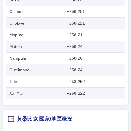
Chimolo
+258-251
Chokwe
+258-221
Maputo
+258-21
Matola
+258-24
Nampula
+258-26
Quelimane
+258-24
Tete
+258-252
Xai-Xai
+258-222
莫桑比克 國家/地區概況