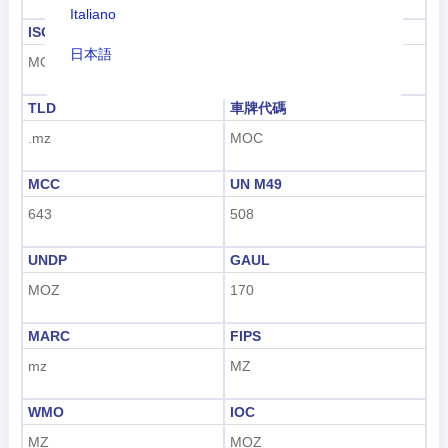
Italiano
ISO 3166-1-Alpha-3
撥號代碼
日本語
MOZ
+258
Nederlands
TLD
車牌代碼
tiếng Việt
.mz
MOC
Indonesian
MCC
UN M49
한국어
643
508
हिंदी
UNDP
GAUL
MOZ
170
MARC
FIPS
mz
MZ
WMO
IOC
MZ
MOZ