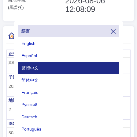
2026-08-06
12:08:09
(馬普托)
語言
更多國家/地區代碼信息
English
正式名稱
首都
Español
馬普托
莫桑比克共和國
繁體中文
子區域代碼
子區域名稱
简体中文
202
撒哈拉以南非洲
Français
地區代碼
地區名稱
Русский
2
非洲
Deutsch
ISO 3166-1數字
ISO 3166-1-Alpha-2
Português
508
MZ