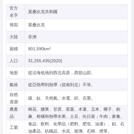
官方
莫桑比克共和國
名字
簡寫
莫桑比克
大陸
非洲
面積
801,590km²
人口
31,255,435(2020)
地形
從沿海低地到西北高原，西部山區。
氣候
從亞熱帶到熱帶（從南到北）不等。
自然
煤、鈦、天然氣、水電、鉭、石墨。
資源:
農產
棉花、腰果、甘蔗、茶葉、木薯、玉米、椰子、劍
品:
麻、柑橘和熱帶水果、土豆、向日葵；牛肉，家禽。
食品、飲料、化學品（肥料、肥皂、油漆）、鋁、石
工業:
油產品、紡織品、水泥、玻璃、石棉、煙草。