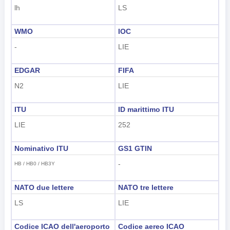
lh
LS
WMO
IOC
-
LIE
EDGAR
FIFA
N2
LIE
ITU
ID marittimo ITU
LIE
252
Nominativo ITU
GS1 GTIN
-
HB / HB0 / HB3Y
NATO due lettere
NATO tre lettere
LS
LIE
Codice ICAO dell'aeroporto
Codice aereo ICAO