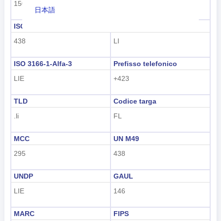
150
Europa
日本語
ISO 3166-1 numerico
ISO 3166-1-Alfa-2
Nederlands
438
LI
tiếng Việt
ISO 3166-1-Alfa-3
Prefisso telefonico
Indonesian
LIE
+423
한국어
TLD
Codice targa
हिंदी
.li
FL
MCC
UN M49
295
438
UNDP
GAUL
LIE
146
MARC
FIPS