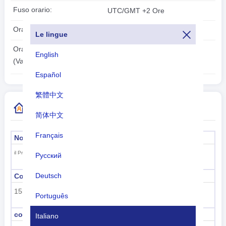
Fuso orario:
UTC/GMT +2 Ore
Ora legale:
Nell'ora legale
Le lingue
2026-08-09
Ora locale:
English
03:47:18
(Vaduz)
Español
繁體中文
Ulteriori informazioni sul codice paese
简体中文
Français
Nome formale
Capitale
Vaduz
il Principato del Liechtenstein
Русский
Deutsch
Codice della sottoregione
Nome della sottoregione
155
Europa occidentale
Português
codice regione
nome della regione
Italiano